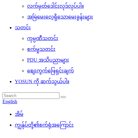
လက်မှတ်ဒေါင်းလုဒ်လုပ်ပါ။
အမြဲမေးလေ့ရှိသောမေးခွန်းများ
သတင်း
ကုမ္ပဏီသတင်း
စက်မှုသတင်း
PDU အသိပညာများ
စျေးကွက်ဖြေရှင်းချက်
YOSUN ကို ဆက်သွယ်ပါ။
English
အိမ်
ကျွန်ုပ်တို့၏စက်ရုံအကြောင်း