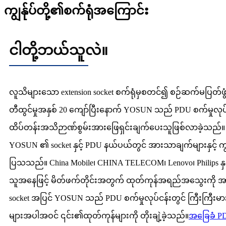
ကျွန်ုပ်တို့၏စက်ရုံအကြောင်း
ငါတို့ဘယ်သူလဲ။
လူသိများသော extension socket စက်ရုံမှစတင်၍ စဉ်ဆက်မပြတ်ဖွံ့ဖြ
တီထွင်မှုအနှစ် 20 ကျော်ပြီးနောက် YOSUN သည် PDU စက်မှုလုပ်
ထိပ်တန်းအသိဉာဏ်စွမ်းအားဖြေရှင်းချက်ပေးသူဖြစ်လာခဲ့သည်
YOSUN ၏ socket နှင့် PDU နယ်ပယ်တွင် အားသာချက်များနှင့် ကျ
ပြသသည်။ China Mobile၊ CHINA TELECOM၊ Lenovo၊ Philips နှင
သူအနေဖြင့် မိတ်ဖက်တိုင်းအတွက် ထုတ်ကုန်အရည်အသွေးကို အ
socket အပြင် YOSUN သည် PDU စက်မှုလုပ်ငန်းတွင် ကြီးကြီးမားမားရ
များအပါအဝင် ၎င်း၏ထုတ်ကုန်များကို တိုးချဲ့ခဲ့သည်။
အခြေခံ P