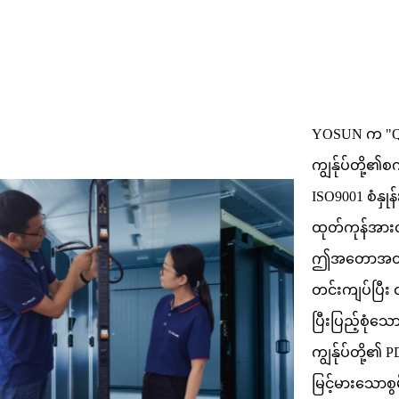
YOSUN က "Qual
ကျွန်ုပ်တို့
ISO9001 စံနှု
ထုတ်ကုန်အားလ
ဤအတောအတွင်းတွ
တင်းကျပ်ပြီး ထ
ပြီးပြည့်စုံသေ
ကျွန်ုပ်တို့၏
မြင့်မားသောစွ