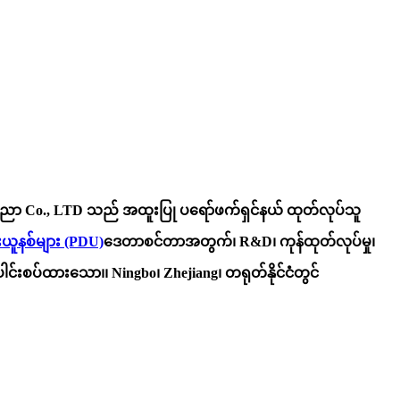
ညာ Co., LTD သည် အထူးပြု ပရော်ဖက်ရှင်နယ် ထုတ်လုပ်သူ
းယူနစ်များ (PDU)
ဒေတာစင်တာအတွက်၊ R&D၊ ကုန်ထုတ်လုပ်မှု၊
် ပေါင်းစပ်ထားသော၊၊ Ningbo၊ Zhejiang၊ တရုတ်နိုင်ငံတွင်