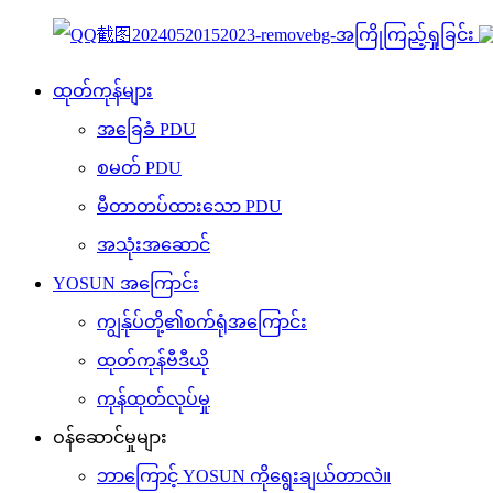
ထုတ်ကုန်များ
အခြေခံ PDU
စမတ် PDU
မီတာတပ်ထားသော PDU
အသုံးအဆောင်
YOSUN အကြောင်း
ကျွန်ုပ်တို့၏စက်ရုံအကြောင်း
ထုတ်ကုန်ဗီဒီယို
ကုန်ထုတ်လုပ်မှု
ဝန်ဆောင်မှုများ
ဘာကြောင့် YOSUN ကိုရွေးချယ်တာလဲ။