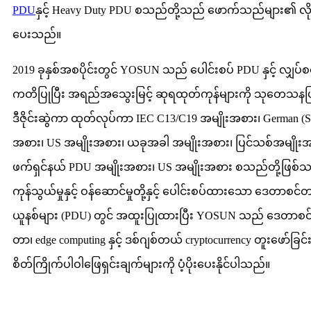
PDU
နှင့် Heavy Duty PDU စသည်တို့သည် ဖောက်သည်များ၏ လို
ပေးသည်။
2019 ခုနှစ်အစပိုင်းတွင် YOSUN သည် ပေါင်းစပ် PDU နှင့် လျှပ်
ကတိပြုပြီး အရည်အသွေးမြင့် ဆုရထုတ်ကုန်များကို သုတေသန
ဒီဇိုင်းဆွဲကာ ထုတ်လုပ်ကာ IEC C13/C19 အမျိုးအစား၊ German (
အစား၊ US အမျိုးအစား၊ ယခုအခါ အမျိုးအစား၊ ပြင်သစ်အမျိုး
ဖက်ရှင်နယ် PDU အမျိုးအစား၊ US အမျိုးအစား စသည်တို့ဖြစ်သည
ကုန်သွယ်မှုနှင့် ဝန်ဆောင်မှုတို့နှင့် ပေါင်းစပ်ထားသော ဒေတာစင
ယူနစ်များ (PDU) တွင် အထူးပြုထားပြီး YOSUN သည် ဒေတာစင
တာ၊ edge computing နှင့် ဒစ်ဂျစ်တယ် cryptocurrency တူးဖော်ခြင
စိတ်ကြိုက်ပါဝါဖြေရှင်းချက်များကို ပံ့ပိုးပေးနိုင်ပါသည်။