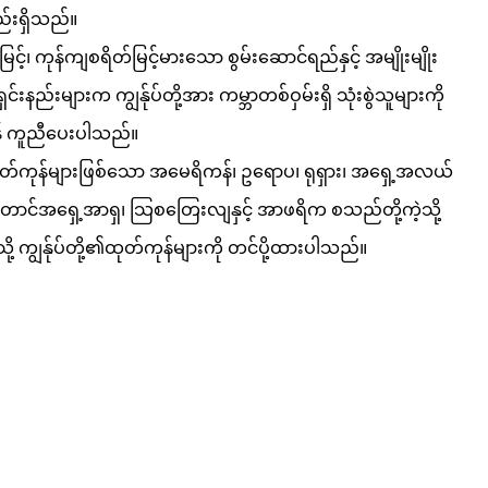
ည်းရှိသည်။
်၊ ကုန်ကျစရိတ်မြင့်မားသော စွမ်းဆောင်ရည်နှင့် အမျိုးမျိုး
်းနည်းများက ကျွန်ုပ်တို့အား ကမ္ဘာတစ်ဝှမ်းရှိ သုံးစွဲသူများကို
ရန် ကူညီပေးပါသည်။
၏ထုတ်ကုန်များဖြစ်သော အမေရိကန်၊ ဥရောပ၊ ရုရှား၊ အရှေ့အလယ်
ိယ၊ တောင်အရှေ့အာရှ၊ သြစတြေးလျနှင့် အာဖရိက စသည်တို့ကဲ့သို့
ို့ ကျွန်ုပ်တို့၏ထုတ်ကုန်များကို တင်ပို့ထားပါသည်။