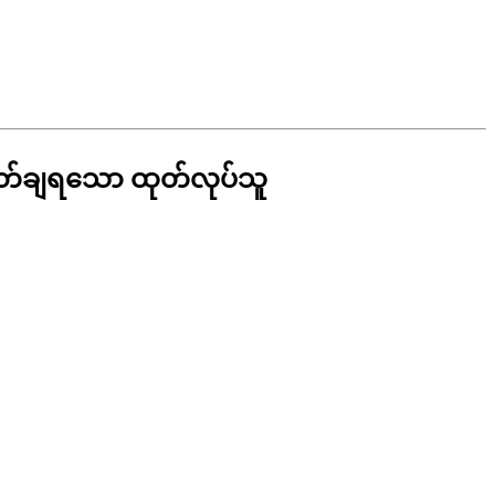
စိတ်ချရသော ထုတ်လုပ်သူ