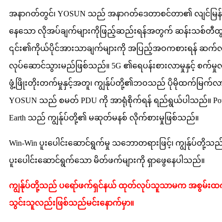
အနာဂတ်တွင်၊ YOSUN သည် အနာဂတ်ဒေတာစင်တာ၏ လျင်မြန်စွ
နေသော လိုအပ်ချက်များကိုဖြည့်ဆည်းရန်အတွက် ဆန်းသစ်တီထွင်
၎င်း၏ကိုယ်ပိုင်အားသာချက်များကို အပြည့်အဝကစားရန် ဆက
လုပ်ဆောင်သွားမည်ဖြစ်သည်။ 5G ၏ရေပန်းစားလာမှုနှင့် စက်မှုလု
ဖွံ့ဖြိုးတိုးတက်မှုနှင့်အတူ၊ ကျွန်ုပ်တို့၏ဘဝသည် ပိုမိုထက်မြက
YOSUN သည် စမတ် PDU ကို အာရုံစိုက်ရန် ရည်ရွယ်ပါသည်။ Pow
Earth သည် ကျွန်ုပ်တို့၏ မဆုတ်မနစ် လိုက်စားမှုဖြစ်သည်။
Win-Win ပူးပေါင်းဆောင်ရွက်မှု သဘောတရားဖြင့်၊ ကျွန်ုပ်တို့သည
ပူးပေါင်းဆောင်ရွက်သော မိတ်ဖက်များကို ရှာဖွေနေပါသည်။
ကျွန်ုပ်တို့သည် ပရော်ဖက်ရှင်နယ် ထုတ်လုပ်သူသာမက အစွမ်း
သွင်းသူလည်းဖြစ်သည်
မင်းနောက်မှာ။