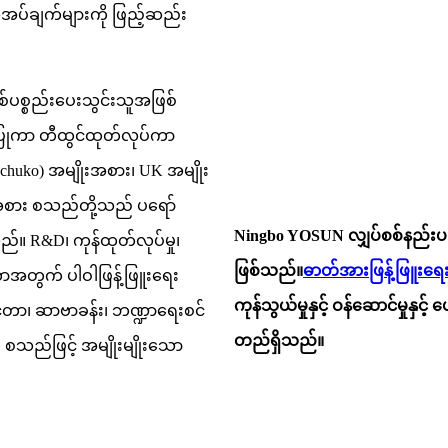
အပ်ချက်များကို ဖြည့်ဆည်း
စစ်ပစ္စည်းပေးသွင်းသူအဖြစ်
ပြုကာ တီထွင်ထုတ်လုပ်ကာ
Schuko) အမျိုးအစား၊ UK အမျိုး
အစား စသည်တို့သည် ပရော်
Ningbo YOSUN လျှပ်စစ်နည်းပ
်။ R&D၊ ကုန်ထုတ်လုပ်မှု၊
ဖြစ်သည်။
ဓာတ်အားဖြန့်ဖြူးရေ
်တာအတွက် ပါဝါဖြန့်ဖြူးရေး
ကုန်သွယ်မှုနှင့် ဝန်ဆောင်မှုနှင့
်တာ၊ ဆာဗာခန်း၊ ဘဏ္ဍာရေးစင်
တည်ရှိသည်။
်း စသည်ဖြင့် အမျိုးမျိုးသော