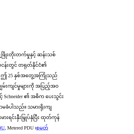
ိုးတိုးတက်မှုနှင့် ဆန်းသစ်
ငန်းတွင် တရုတ်နိုင်ငံ၏
။ ဤ 25 နှစ်အတွေ့အကြုံသည်
ွမ်းကျင်မှုများကို အပြည့်အဝ
့် Schneider ၏ အဓိက ပေးသွင်း
ာမခံပါသည်။ သမားရိုးကျ
င်းနှီးမြှုပ်နှံပြီး ထုတ်ကုန်
DU
, Metered PDU ၊
စမတ်