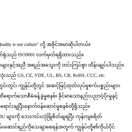
ity is our culture" လို့ အခိုင်အမာဆိုပါတယ်။
၏စက်ရုံသည် ISO9001 လက်မှတ်ရရှိထားသည်။
န်းများနှင့်အညီ အရည်အသွေးကို တင်းကြပ်စွာ ထိန်းချုပ်ပါသည်။
ုံးသည် GS, CE, VDE, UL, BS, CB, RoHS, CCC, etc.
င်၊ ကျွန်ုပ်တို့တွင် အဆင့်မြင့်ထုတ်လုပ်မှုစက်ပစ္စည်းများ၊
ိရောက်သောစီမံခန့်ခွဲမှုစနစ်၊ ခိုင်မာသောနည်းပညာပံ့ပိုးမှုနှင့်
ာရောင်းချပြီးနောက်ဝန်ဆောင်မှုစနစ်တို့ရှိသည်။
 PDU များကို ဘေးကင်းလုံခြုံစိတ်ချရပြီး ကုန်ကျစရိတ်
မ်းဆောင်ရည်ကိုသေချာစေရန်အတွက် ကျွန်ုပ်တို့၏ကိုယ်ပိုင်