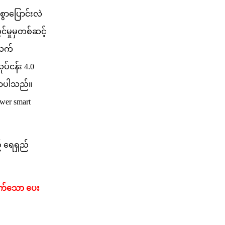
ာပြောင်းလဲ
မှုမှတစ်ဆင့်
်လက်
ပ်ငန်း 4.0
်လာပါသည်။
er smart
် ရေရှည်
ထက်သော ပေး