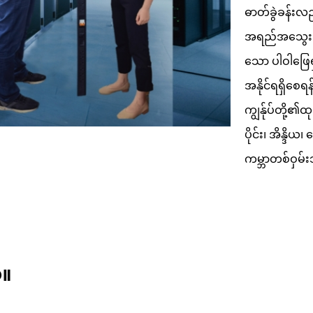
ဓာတ်ခွဲခန်းလ
အရည်အသွေးမြင့
သော ပါဝါဖြေရှင
အနိုင်ရရှိစေ
ကျွန်ုပ်တို့
ပိုင်း၊ အိန္ဒ
ကမ္ဘာတစ်ဝှမ်းသ
်။