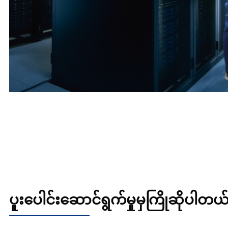
ပူးပေါင်းဆောင်ရွက်မှုမှကြိုဆိုပါတယ