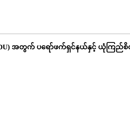
DU) အတွက် ပရော်ဖက်ရှင်နယ်နှင့် ယုံကြည်