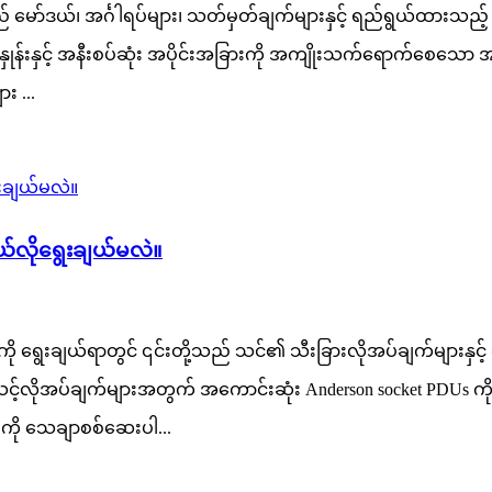
ည် မော်ဒယ်၊ အင်္ဂါရပ်များ၊ သတ်မှတ်ချက်များနှင့် ရည်ရွယ်ထားသည
ုန်းနှင့် အနီးစပ်ဆုံး အပိုင်းအခြားကို အကျိုးသက်ရောက်စေသော 
း ...
်လိုရွေးချယ်မလဲ။
ို ရွေးချယ်ရာတွင် ၎င်းတို့သည် သင်၏ သီးခြားလိုအပ်ချက်များနှင့
်လိုအပ်ချက်များအတွက် အကောင်းဆုံး Anderson socket PDUs ကို 
းကို သေချာစစ်ဆေးပါ...