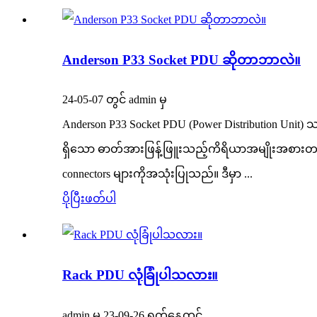
Anderson P33 Socket PDU ဆိုတာဘာလဲ။
24-05-07 တွင် admin မှ
Anderson P33 Socket PDU (Power Distribution Unit) 
ရှိသော ဓာတ်အားဖြန့်ဖြူးသည့်ကိရိယာအမျိုးအစားတစ်ခုဖ
connectors များကိုအသုံးပြုသည်။ ဒီမှာ ...
ပိုပြီးဖတ်ပါ
Rack PDU လုံခြုံပါသလား။
admin မှ 23-09-26 ရက်နေ့တွင်