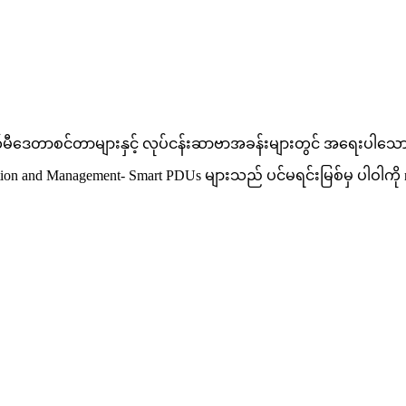
ခေတ်မီဒေတာစင်တာများနှင့် လုပ်ငန်းဆာဗာအခန်းများတွင် အရေးပါသေ
ion and Management- Smart PDUs များသည် ပင်မရင်းမြစ်မှ ပါဝါကို n သ