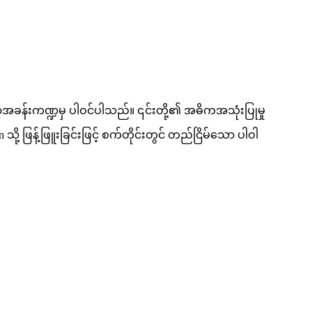
ာအခန်းကဏ္ဍမှ ပါဝင်ပါသည်။ ၎င်းတို့၏ အဓိကအသုံးပြုမှု
ို့ ဖြန့်ဖြူးခြင်းဖြင့် စက်တိုင်းတွင် တည်ငြိမ်သော ပါဝါ