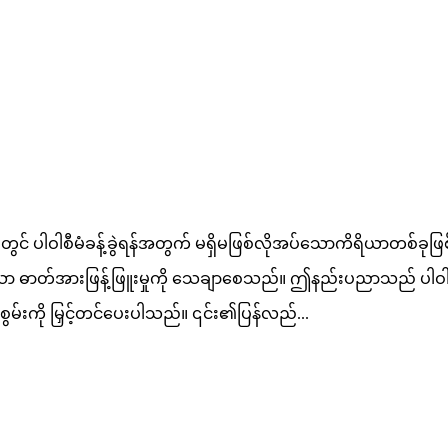
 ပါဝါစီမံခန့်ခွဲရန်အတွက် မရှိမဖြစ်လိုအပ်သောကိရိယာတစ်ခုဖြစ်သည်။
်သော ဓာတ်အားဖြန့်ဖြူးမှုကို သေချာစေသည်။ ဤနည်းပညာသည် ပါဝါအသုံ
်နိုင်စွမ်းကို မြှင့်တင်ပေးပါသည်။ ၎င်း၏ပြန်လည်...