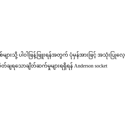
ားသို့ ပါဝါဖြန့်ဖြူးရန်အတွက် ပုံမှန်အားဖြင့် အသုံးပြုလေ့
စိတ်ချရသောချိတ်ဆက်မှုများရရှိရန် Anderson socket