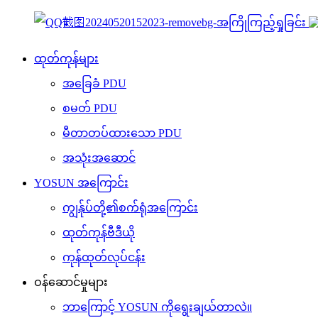
ထုတ်ကုန်များ
အခြေခံ PDU
စမတ် PDU
မီတာတပ်ထားသော PDU
အသုံးအဆောင်
YOSUN အကြောင်း
ကျွန်ုပ်တို့၏စက်ရုံအကြောင်း
ထုတ်ကုန်ဗီဒီယို
ကုန်ထုတ်လုပ်ငန်း
ဝန်ဆောင်မှုများ
ဘာကြောင့် YOSUN ကိုရွေးချယ်တာလဲ။