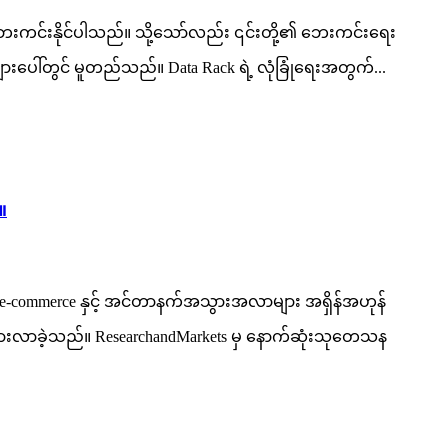
ါ ဘေးကင်းနိုင်ပါသည်။ သို့သော်လည်း ၎င်းတို့၏ ဘေးကင်းရေး
ားပေါ်တွင် မူတည်သည်။ Data Rack ရဲ့ လုံခြုံရေးအတွက်...
။
e-commerce နှင့် အင်တာနက်အသွားအလာများ အရှိန်အဟုန်
းထွားလာခဲ့သည်။ ResearchandMarkets မှ နောက်ဆုံးသုတေသန