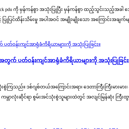
ck pdu ကို မှန်ကန်စွာ အသုံးပြုပြီး မှန်ကန်စွာ ထည့်သွင်းသည့်အခ
် ပြုပြင်ထိန်းသိမ်းမှု အပါအဝင် အမျိုးမျိုးသော အကြောင်းအချက်မျ
ရန်အတွက် ပတ်ဝန်းကျင်အာရုံခံကိရိယာများကို အသုံးပြုခြင်း
ုံးစွဲကြသည်။ ဒစ်ဂျစ်တယ်အကြောင်းအရာ၊ ဒေတာကြီးကြီးမားမား၊ 
္ဘာလုံးဆိုင်ရာ စွမ်းအင်သုံးစွဲသူများထဲတွင် အလျင်မြန်ဆုံး ကြီ