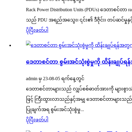
Rack Power Distribution Units (PDUs) ဒေတာစင်တာ ra
သည် PDU အရည်အသွေး၊ ၎င်း၏ ဒီဇိုင်း၊ တပ်ဆင်မှုနှင့
ပိုပြီးဖတ်ပါ
ဒေတာစင်တာ စွမ်းအင်သုံးစွဲမှုကို ထိန်းချုပ်
admin မှ 23-08-05 ရက်နေ့တွင်
ဒေတာစင်တာများသည် လျှပ်စစ်ဓာတ်အားကို များစွာသ
ဖြင့် ကြီးထွားလာသည်နှင့်အမျှ ဒေတာစင်တာများသည် ကမ
ပြုချက်အရ စွမ်းအင်သုံးစွဲမှု...
ပိုပြီးဖတ်ပါ