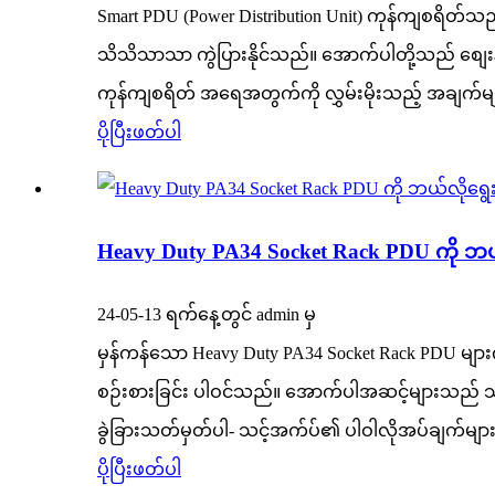
Smart PDU (Power Distribution Unit) ကုန်ကျစရိတ်သ
သိသိသာသာ ကွဲပြားနိုင်သည်။ အောက်ပါတို့သည် စျေးနှ
ကုန်ကျစရိတ် အရေအတွက်ကို လွှမ်းမိုးသည့် အချက်မျာ
ပိုပြီးဖတ်ပါ
Heavy Duty PA34 Socket Rack PDU ကို ဘယ
24-05-13 ရက်နေ့တွင် admin မှ
မှန်ကန်သော Heavy Duty PA34 Socket Rack PDU များက
စဉ်းစားခြင်း ပါဝင်သည်။ အောက်ပါအဆင့်များသည် သင့
ခွဲခြားသတ်မှတ်ပါ- သင့်အက်ပ်၏ ပါဝါလိုအပ်ချက်မျာ
ပိုပြီးဖတ်ပါ