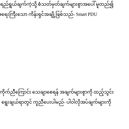
့် ရည်ရွယ်ချက်ကဲ့သို့ စံသတ်မှတ်ချက်များစွာအပေါ် မူတည်၍
အရေးကြီးသော ကိန်းရှင်အချို့ဖြစ်သည်- Smart PDU
် ကိုက်ညီကြောင်း သေချာစေရန် အချက်များစွာကို ထည့်သွင်း
ရွေးချယ်ရာတွင် ကူညီပေးပါမည်- ပါဝါလိုအပ်ချက်များကို