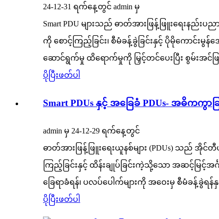
24-12-31 ရက်နေ့တွင် admin မှ
Smart PDU များသည် ဓာတ်အားဖြန့်ဖြူးရေးနည်းပညာတ
ကို စောင့်ကြည့်ခြင်း၊ စီမံခန့်ခွဲခြင်းနှင့် ပိုမိုကောင်
ဆောင်ရွက်မှု ထိရောက်မှုကို မြှင့်တင်ပေးပြီး စွမ်းအင
ပိုပြီးဖတ်ပါ
Smart PDUs နှင့် အခြေခံ PDUs- အဓိကကွာခြ
admin မှ 24-12-29 ရက်နေ့တွင်
ဓာတ်အားဖြန့်ဖြူးရေးယူနစ်များ (PDUs) သည် အိုင်တ
ကြည့်ခြင်းနှင့် ထိန်းချုပ်ခြင်းကဲ့သို့သော အဆင့်မြင့
ခြေရာခံရန်၊ ပလပ်ပေါက်များကို အဝေးမှ စီမံခန့်ခွဲရန်န
ပိုပြီးဖတ်ပါ