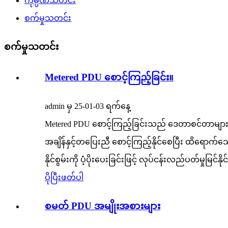
ကုမ္ပဏီသတင်း
စက်မှုသတင်း
စက်မှုသတင်း
Metered PDU စောင့်ကြည့်ခြင်း။
admin မှ 25-01-03 ရက်နေ့
Metered PDU စောင့်ကြည့်ခြင်းသည် ဒေတာစင်တာများတွင်
အချိန်နှင့်တပြေးညီ စောင့်ကြည့်နိုင်စေပြီး ထိရောက
နိုင်စွမ်းကို ပံ့ပိုးပေးခြင်းဖြင့် လုပ်ငန်းလည်ပတ်မှုမြင
ပိုပြီးဖတ်ပါ
စမတ် PDU အမျိုးအစားများ