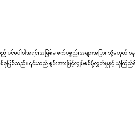
သည် ပင်မပါဝါအရင်းအမြစ်မှ စက်ပစ္စည်းအများအပြား သို့မဟုတ် စနစ်မျ
ြစ်သည်။ ၎င်းသည် စွမ်းအားမြင့်လျှပ်စစ်ပို့လွှတ်မှုနှင့် ယုံကြည်