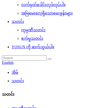
လက်မှတ်ဒေါင်းလုဒ်လုပ်ပါ။
အမြဲမေးလေ့ရှိသောမေးခွန်းများ
သတင်း
ကုမ္ပဏီသတင်း
စက်မှုသတင်း
YOSUN ကို ဆက်သွယ်ပါ။
English
အိမ်
သတင်း
သတင်း