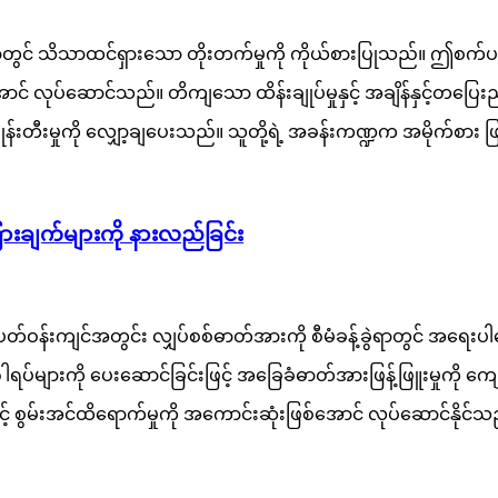
ွင် သိသာထင်ရှားသော တိုးတက်မှုကို ကိုယ်စားပြုသည်။ ဤစက်ပစ္စ
းမွန်အောင် လုပ်ဆောင်သည်။ တိကျသော ထိန်းချုပ်မှုနှင့် အချိန်နှင့်တပြေး
်ဖြုန်းတီးမှုကို လျှော့ချပေးသည်။ သူတို့ရဲ့ အခန်းကဏ္ဍက အမိုက်စား 
ားချက်များကို နားလည်ခြင်း
ီပတ်ဝန်းကျင်အတွင်း လျှပ်စစ်ဓာတ်အားကို စီမံခန့်ခွဲရာတွင် အရေ
်အင်္ဂါရပ်များကို ပေးဆောင်ခြင်းဖြင့် အခြေခံဓာတ်အားဖြန့်ဖြူးမှုကို
ှင့် စွမ်းအင်ထိရောက်မှုကို အကောင်းဆုံးဖြစ်အောင် လုပ်ဆောင်နိုင်သည