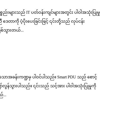
ည်းများသည် IT ပတ်ဝန်းကျင်များအတွင်း ပါဝါအသုံးပြုမှု
ညီ ဒေတာကို ပံ့ပိုးပေးခြင်းဖြင့် ၎င်းတို့သည် လုပ်ငန်း
ဖြစ်သွားတယ်...
းပါသောအခန်းကဏ္ဍမှ ပါဝင်ပါသည်။ Smart PDU သည် စောင့်
 ကျော်လွန်သွားပါသည်။ ၎င်းသည် သင့်အား ပါဝါအသုံးပြုမှုကို
်...