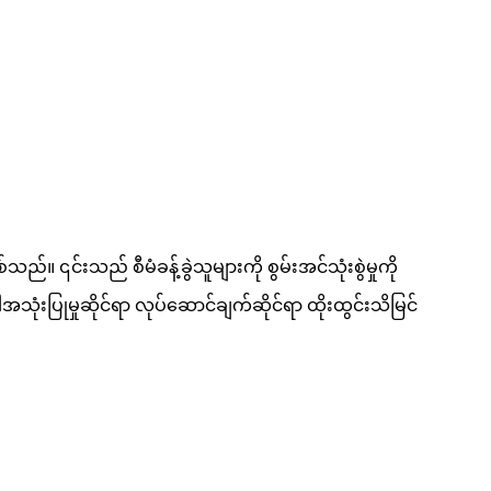
 ၎င်းသည် စီမံခန့်ခွဲသူများကို စွမ်းအင်သုံးစွဲမှုကို
းပြုမှုဆိုင်ရာ လုပ်ဆောင်ချက်ဆိုင်ရာ ထိုးထွင်းသိမြင်