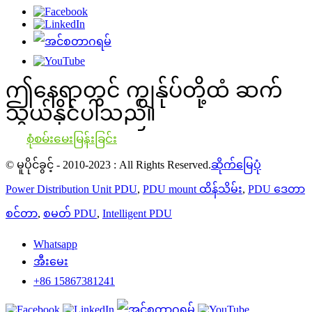
ဤနေရာတွင် ကျွန်ုပ်တို့ထံ ဆက်
သွယ်နိုင်ပါသည်။
စုံစမ်းမေးမြန်းခြင်း
© မူပိုင်ခွင့် - 2010-2023 : All Rights Reserved.
ဆိုက်မြေပုံ
Power Distribution Unit PDU
,
PDU mount ထိန်သိမ်း
,
PDU ဒေတာ
စင်တာ
,
စမတ် PDU
,
Intelligent PDU
Whatsapp
အီးမေး
+86 15867381241