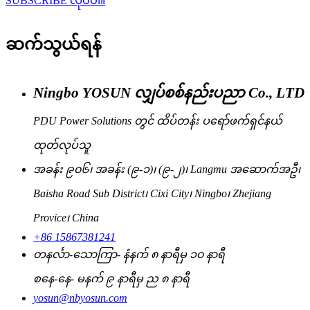
SUBSCRIBE လုပ်ပါ။
ဆက်သွယ်ရန်
Ningbo YOSUN လျှပ်စစ်နည်းပညာ Co., LTD
PDU Power Solutions တွင် ထိပ်တန်း ပရော်ဖက်ရှင်နယ်
ထုတ်လုပ်သူ
အခန်း ၉၀၆၊ အခန်း (၉-၁)၊ (၉-၂)၊ Langmu အဆောက်အဦ၊
Baisha Road Sub District၊ Cixi City၊ Ningbo၊ Zhejiang
Provice၊ China
+86 15867381241
တနင်္လာ-သောကြာ- နံနက် ၈ နာရီမှ ၁၀ နာရီ
စနေ-နေ- မနက် ၉ နာရီမှ ည ၈ နာရီ
yosun@nbyosun.com