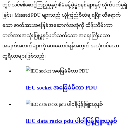
တွင် သင်၏စောင့်ကြည့်မှုနှင့် စီမံခန့်ခွဲမှုစနစ်များနှင့် လိုက်ဖက်မှုရှိ
ခြင်း။ Metered PDU များသည် ယုံကြည်စိတ်ချရပြီး ထိရောက်
သော ဓာတ်အားအခြေခံအဆောက်အအုံကို ထိန်းသိမ်းကာ
ဓာတ်အားအသုံးပြုမှုနှင့်ပတ်သက်သော အရေးကြီးသော
အချက်အလက်များကို ပေးဆောင်ရန်အတွက် အသုံးဝင်သော
တူရိယာများဖြစ်သည်။
IEC socket အခြေခံမီတာ PDU
IEC data racks pdu ပါဝါဖြန့်ဖြူးယူနစ်