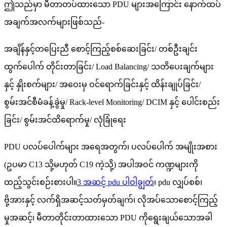
ဤသည်မှာ မီတာတပ်ထားသော PDU များအကြောင်း နောက်ထပ်
အချက်အလက်များဖြစ်သည်-
အချိန်နှင့်တပြေးညီ စောင့်ကြည့်စစ်ဆေးခြင်း/ တစ်ဦးချင်း
ထွက်ပေါက် တိုင်းတာခြင်း/ Load Balancing/ သတိပေးချက်များ
နှင့် နှိုးစက်များ/ အဝေးမှ ဝင်ရောက်ခြင်းနှင့် ထိန်းချုပ်ခြင်း/
စွမ်းအင်စီမံခန့်ခွဲမှု/ Rack-level Monitoring/ DCIM နှင့် ပေါင်းစည်း
ခြင်း/ စွမ်းအင်ထိရောက်မှု/ လုံခြုံရေး
PDU ပလပ်ပေါက်များ အရေအတွက်၊ ပလပ်ပေါက် အမျိုးအစား
(ဥပမာ C13 သို့မဟုတ် C19 ကဲ့သို့) အပါအဝင် ကဏ္ဍများကို
ထည့်သွင်းစဉ်းစားပါ။
3 အဆင့် pdu ပါဝါချွတ်
၊ pdu လျှပ်စစ်၊
ဗို့အားနှင့် လက်ရှိအဆင့်သတ်မှတ်ချက်၊ လိုအပ်သောစောင့်ကြည့်
မှုအဆင့်၊ မီတာတိုင်းတာထားသော PDU ကိုရွေးချယ်သောအခါ