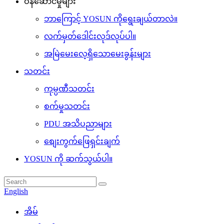
ဝန်ဆောင်မှုများ
ဘာကြောင့် YOSUN ကိုရွေးချယ်တာလဲ။
လက်မှတ်ဒေါင်းလုဒ်လုပ်ပါ။
အမြဲမေးလေ့ရှိသောမေးခွန်းများ
သတင်း
ကုမ္ပဏီသတင်း
စက်မှုသတင်း
PDU အသိပညာများ
စျေးကွက်ဖြေရှင်းချက်
YOSUN ကို ဆက်သွယ်ပါ။
English
အိမ်