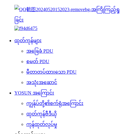
ထုတ်ကုန်များ
အခြေခံ PDU
စမတ် PDU
မီတာတပ်ထားသော PDU
အသုံးအဆောင်
YOSUN အကြောင်း
ကျွန်ုပ်တို့၏စက်ရုံအကြောင်း
ထုတ်ကုန်ဗီဒီယို
ကုန်ထုတ်လုပ်မှု