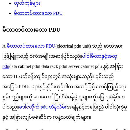
ထုတ်ကုန်များ
မီတာတပ်ထားသော PDU
မီတာတပ်ထားသော PDU
A
မီတာတပ်ထားသော PDU
(electrical pdu unit) သည် ဓာတ်အား
ဖြန့်ဖြူးသည့် စက်အမျိုးအစားဖြစ်သည်။
ပါဝါမီတာနှင့်အတူ
pdu
data cabinet pdu၊ data rack pdu၊ server cabinet pdu နှင့် အခြား
သော IT ပတ်ဝန်းကျင်များတွင် အသုံးများသည်။ ၎င်းသည်
အခြေခံ PDUs များနှင့် နှိုင်းယှဉ်ပါက အဆင့်မြင့် စောင့်ကြည့်ရေး
စွမ်းရည်များကို ပေးဆောင်ပြီး စီမံခန့်ခွဲသူများကို ခြေရာခံနိုင်စေ
ပါသည်။
ဒေါင်လိုက် pdu ထိန်သိမ်း
အချိန်နှင့်တပြေးညီ ပါဝါသုံးစွဲမှု
နှင့် အခြားလျှပ်စစ်ဆိုင်ရာ ကန့်သတ်ချက်များ။