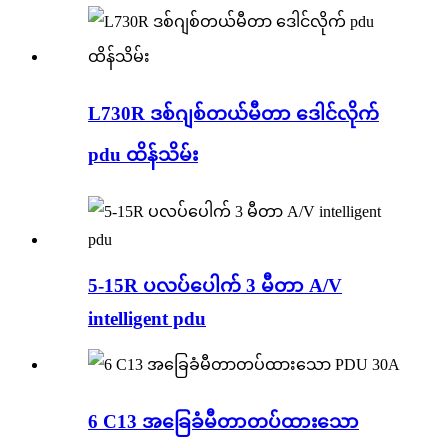
L730R ဒစ်ဂျစ်တယ်မီတာ ဒေါင်လိုက်
pdu ထိန်သိမ်း
5-15R ပလပ်ပေါက် 3 မီတာ A/V
intelligent pdu
6 C13 အခြေခံမီတာတပ်ထားသော