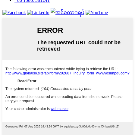
+86 15867381241