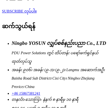
SUBSCRIBE လုပ်ပါ။
ဆက်သွယ်ရန်
Ningbo YOSUN လျှပ်စစ်နည်းပညာ Co., LTD
PDU Power Solutions တွင် ထိပ်တန်း ပရော်ဖက်ရှင်နယ်
ထုတ်လုပ်သူ
အခန်း ၉၀၆၊ အခန်း (၉-၁)၊ (၉-၂)၊ Langmu အဆောက်အဦ၊
Baisha Road Sub District၊ Cixi City၊ Ningbo၊ Zhejiang
Provice၊ China
+86 15867381241
တနင်္လာ-သောကြာ- နံနက် ၈ နာရီမှ ၁၀ နာရီ
စနေ-နေ- မနက် ၉ နာရီမှ ည ၈ နာရီ