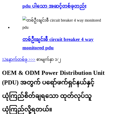
pdu ပါသော အဆင့်တစ်ခုတည်း
တစ်ဦးချင်းစီ circuit breaker 4 way
monitored pdu
1
2
နောက်တစ်ခု >
>>
စာမျက်နှာ ၁/၂
OEM & ODM Power Distribution Unit
(PDU) အတွက် ပရော်ဖက်ရှင်နယ်နှင့်
ယုံကြည်စိတ်ချရသော ထုတ်လုပ်သူ
ယုံကြည်လို့ရတယ်။