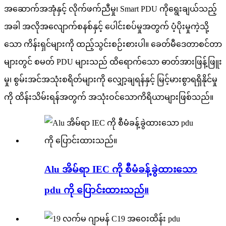
အဆောက်အအုံနှင့် လိုက်ဖက်ညီမှု၊ Smart PDU ကိုရွေးချယ်သည့်
အခါ အလိုအလျောက်စနစ်နှင့် ပေါင်းစပ်မှုအတွက် ပံ့ပိုးမှုကဲ့သို့
သော ကိန်းရှင်များကို ထည့်သွင်းစဉ်းစားပါ။ ခေတ်မီဒေတာစင်တာ
များတွင် စမတ် PDU များသည် ထိရောက်သော ဓာတ်အားဖြန့်ဖြူး
မှု၊ စွမ်းအင်အသုံးစရိတ်များကို လျှော့ချရန်နှင့် မြင့်မားစွာရရှိနိုင်မှု
ကို ထိန်းသိမ်းရန်အတွက် အသုံးဝင်သောကိရိယာများဖြစ်သည်။
Alu အိမ်ရာ IEC ကို စီမံခန့်ခွဲထားသော
pdu ကို ပြောင်းထားသည်။