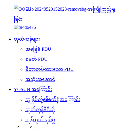
ထုတ်ကုန်များ
အခြေခံ PDU
စမတ် PDU
မီတာတပ်ထားသော PDU
အသုံးအဆောင်
YOSUN အကြောင်း
ကျွန်ုပ်တို့၏စက်ရုံအကြောင်း
ထုတ်ကုန်ဗီဒီယို
ကုန်ထုတ်လုပ်မှု