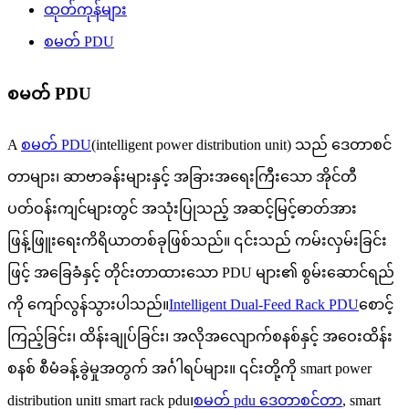
ထုတ်ကုန်များ
စမတ် PDU
စမတ် PDU
A
စမတ် PDU
(intelligent power distribution unit) သည် ဒေတာစင်
တာများ၊ ဆာဗာခန်းများနှင့် အခြားအရေးကြီးသော အိုင်တီ
ပတ်ဝန်းကျင်များတွင် အသုံးပြုသည့် အဆင့်မြင့်ဓာတ်အား
ဖြန့်ဖြူးရေးကိရိယာတစ်ခုဖြစ်သည်။ ၎င်းသည် ကမ်းလှမ်းခြင်း
ဖြင့် အခြေခံနှင့် တိုင်းတာထားသော PDU များ၏ စွမ်းဆောင်ရည်
ကို ကျော်လွန်သွားပါသည်။
Intelligent Dual-Feed Rack PDU
စောင့်
ကြည့်ခြင်း၊ ထိန်းချုပ်ခြင်း၊ အလိုအလျောက်စနစ်နှင့် အဝေးထိန်း
စနစ် စီမံခန့်ခွဲမှုအတွက် အင်္ဂါရပ်များ။ ၎င်းတို့ကို smart power
distribution unit၊ smart rack pdu၊
စမတ် pdu ဒေတာစင်တာ
, smart