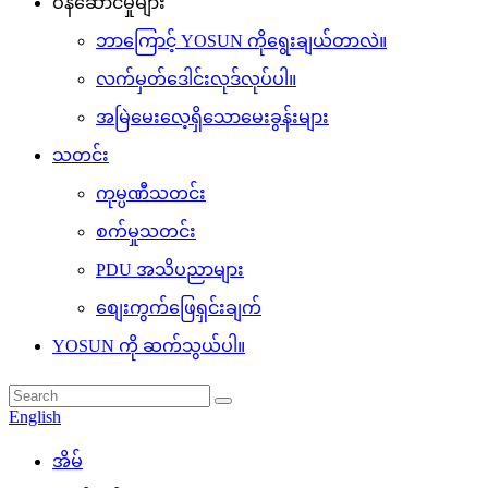
ဝန်ဆောင်မှုများ
ဘာကြောင့် YOSUN ကိုရွေးချယ်တာလဲ။
လက်မှတ်ဒေါင်းလုဒ်လုပ်ပါ။
အမြဲမေးလေ့ရှိသောမေးခွန်းများ
သတင်း
ကုမ္ပဏီသတင်း
စက်မှုသတင်း
PDU အသိပညာများ
စျေးကွက်ဖြေရှင်းချက်
YOSUN ကို ဆက်သွယ်ပါ။
English
အိမ်