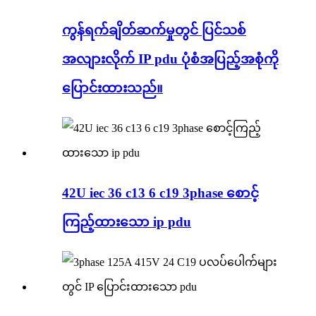
ကွန်ရက်ချိတ်ဆက်မှုတွင် ပြင်သစ်
အလျားလိုက် IP pdu ပုံစံအပြည့်အစုံကို
ပြောင်းထားသည်။
42U iec 36 c13 6 c19 3phase စောင့်
ကြည့်ထားသော ip pdu