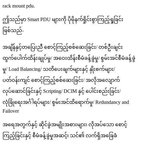
rack mount pdu.
ဤသည်မှာ Smart PDU များကို ပိုမိုနက်ရှိုင်းစွာကြည့်ရှုခြင်း
ဖြစ်သည်-
အချိန်နှင့်တပြေးညီ စောင့်ကြည့်စစ်ဆေးခြင်း/ တစ်ဦးချင်း
ထွက်ပေါက်ထိန်းချုပ်မှု/ အဝေးထိန်းစီမံခန့်ခွဲမှု/ စွမ်းအင်စီမံခန့်ခွဲ
မှု/ Load Balancing/ သတိပေးချက်များနှင့် နှိုးစက်များ/
ပတ်ဝန်းကျင် စောင့်ကြည့်စစ်ဆေးခြင်း/ အလိုအလျောက်
လုပ်ဆောင်ခြင်းနှင့် Scripting/ DCIM နှင့် ပေါင်းစည်းခြင်း/
လုံခြုံရေးအင်္ဂါရပ်များ/ စွမ်းအင်ထိရောက်မှု/ Redundancy and
Failover
အရေအတွက်နှင့် ဆိုင်ခွဲအမျိုးအစားများ၊ လိုအပ်သော စောင့်
ကြည့်ခြင်းနှင့် စီမံခန့်ခွဲမှုအဆင့်၊ သင်၏ လက်ရှိအခြေခံ