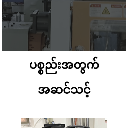
ပစ္စည်းအတွက်
အဆင်သင့်