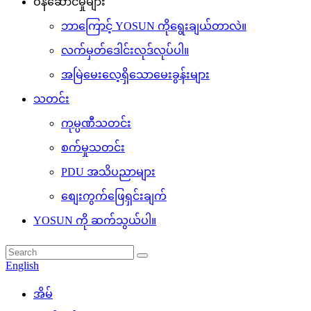
ဝန်ဆောင်မှုများ
ဘာကြောင့် YOSUN ကိုရွေးချယ်တာလဲ။
လက်မှတ်ဒေါင်းလုဒ်လုပ်ပါ။
အမြဲမေးလေ့ရှိသောမေးခွန်းများ
သတင်း
ကုမ္ပဏီသတင်း
စက်မှုသတင်း
PDU အသိပညာများ
စျေးကွက်ဖြေရှင်းချက်
YOSUN ကို ဆက်သွယ်ပါ။
English
အိမ်