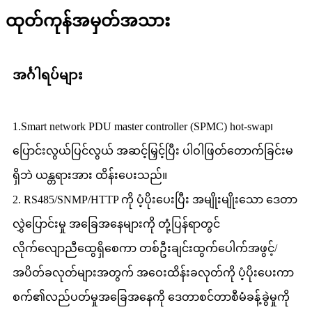
ထုတ်ကုန်အမှတ်အသား
အင်္ဂါရပ်များ
1.Smart network PDU master controller (SPMC) hot-swap၊
ပြောင်းလွယ်ပြင်လွယ် အဆင့်မြှင့်ပြီး ပါဝါဖြတ်တောက်ခြင်းမ
ရှိဘဲ ယန္တရားအား ထိန်းပေးသည်။
2. RS485/SNMP/HTTP ကို ​​ပံ့ပိုးပေးပြီး အမျိုးမျိုးသော ဒေတာ
လွှဲပြောင်းမှု အခြေအနေများကို တုံ့ပြန်ရာတွင်
လိုက်လျောညီထွေရှိစေကာ တစ်ဦးချင်းထွက်ပေါက်အဖွင့်/
အပိတ်ခလုတ်များအတွက် အဝေးထိန်းခလုတ်ကို ပံ့ပိုးပေးကာ
စက်၏လည်ပတ်မှုအခြေအနေကို ဒေတာစင်တာစီမံခန့်ခွဲမှုကို