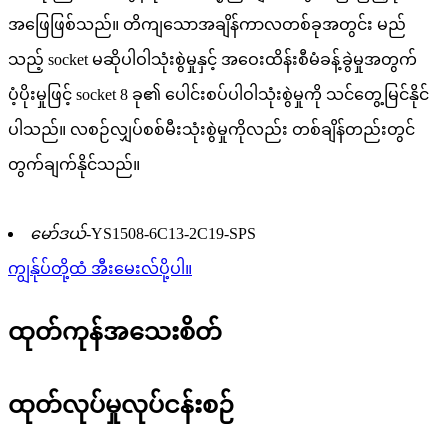
အဖြေဖြစ်သည်။ တိကျသောအချိန်ကာလတစ်ခုအတွင်း မည်
သည့် socket မဆိုပါဝါသုံးစွဲမှုနှင့် အဝေးထိန်းစီမံခန့်ခွဲမှုအတွက်
ပံ့ပိုးမှုဖြင့် socket 8 ခု၏ ပေါင်းစပ်ပါဝါသုံးစွဲမှုကို သင်တွေ့မြင်နိုင်
ပါသည်။ လစဉ်လျှပ်စစ်မီးသုံးစွဲမှုကိုလည်း တစ်ချိန်တည်းတွင်
တွက်ချက်နိုင်သည်။
မော်ဒယ်-
YS1508-6C13-2C19-SPS
ကျွန်ုပ်တို့ထံ အီးမေးလ်ပို့ပါ။
ထုတ်ကုန်အသေးစိတ်
ထုတ်လုပ်မှုလုပ်ငန်းစဉ်