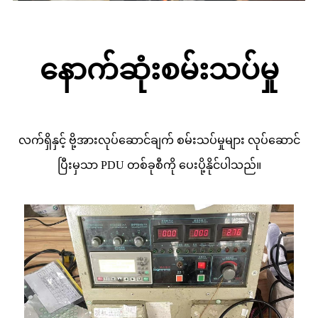
နောက်ဆုံးစမ်းသပ်မှု
လက်ရှိနှင့် ဗို့အားလုပ်ဆောင်ချက် စမ်းသပ်မှုများ လုပ်ဆောင်
ပြီးမှသာ PDU တစ်ခုစီကို ပေးပို့နိုင်ပါသည်။