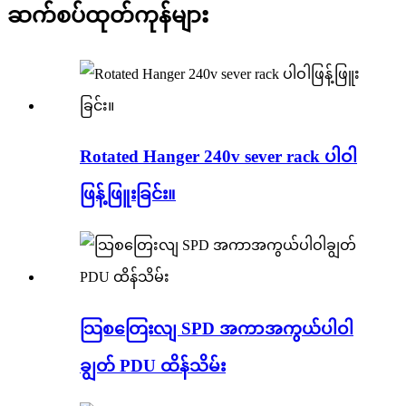
ဆက်စပ်ထုတ်ကုန်များ
Rotated Hanger 240v sever rack ပါဝါ
ဖြန့်ဖြူးခြင်း။
သြစတြေးလျ SPD အကာအကွယ်ပါဝါ
ချွတ် PDU ထိန်သိမ်း