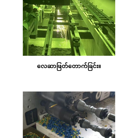
လေဆာဖြတ်တောက်ခြင်း။