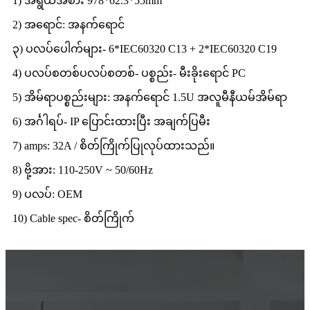
1) အရွယ်အစား 978*62.3*55mm
2) အရောင်: အနက်ရောင်
၃) ပလပ်ပေါက်များ- 6*IEC60320 C13 + 2*IEC60320 C19
4) ပလပ်စတစ်ပလပ်စတစ်- ပစ္စည်း- မီးခိုးရောင် PC
5) အိမ်ရာပစ္စည်းများ: အနက်ရောင် 1.5U အလူမီနီယမ်အိမ်ရာ
6) အင်္ဂါရပ်- IP ပြောင်းထားပြီး အချက်ပြမီး
7) amps: 32A / စိတ်ကြိုက်ပြုလုပ်ထားသည်။
8) ဗို့အား: 110-250V ~ 50/60Hz
9) ပလပ်: OEM
10) Cable spec- စိတ်ကြိုက်