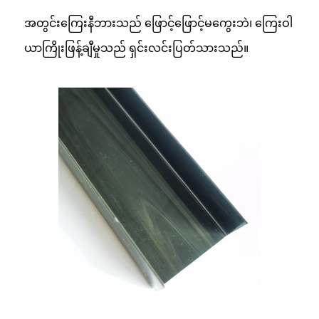
အတွင်းကြေးနီဘားသည် ဖြောင့်ဖြောင့်မကွေးဘဲ၊ ကြေးဝါ
ယာကြိုးဖြန့်ချီမှုသည် ရှင်းလင်းပြတ်သားသည်။