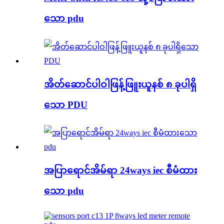
သော pdu
အိတ်ဆောင်ပါဝါဖြန့်ဖြူးယူနစ် ၈ ခုပါရှိ
သော PDU
အပြာရောင်အိမ်ရာ 24ways iec စီမံထား
သော pdu