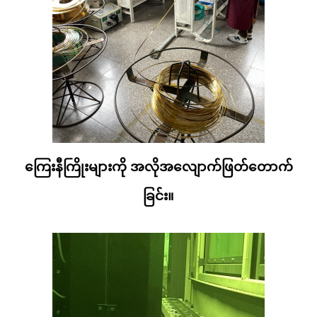
ကြေးနီကြိုးများကို အလိုအလျောက်ဖြတ်တောက်
ခြင်း။