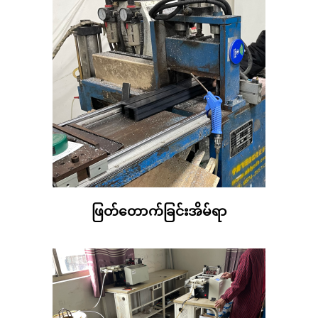
ဖြတ်တောက်ခြင်းအိမ်ရာ