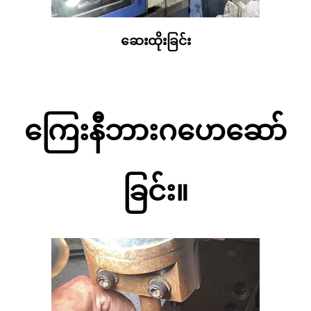
ဆေးထိုးခြင်း
ကြေးနီဘားဂဟေဆော်
ခြင်း။