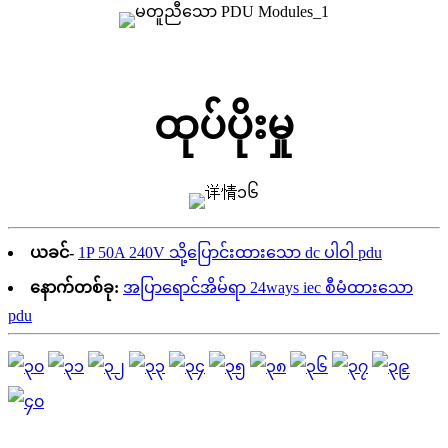
ထုပ်ပိုးမှု
ယခင်-
1P 50A 240V သို့ပြောင်းထားသော dc ပါဝါ pdu
နောက်တစ်ခု:
အပြာရောင်အိမ်ရာ 24ways iec စီမံထားသော
pdu