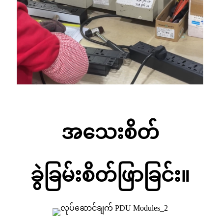
အသေးစိတ်
ခွဲခြမ်းစိတ်ဖြာခြင်း။