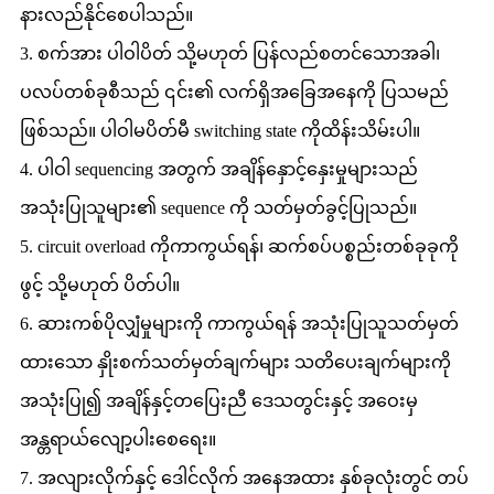
နားလည်နိုင်စေပါသည်။
3. စက်အား ပါဝါပိတ် သို့မဟုတ် ပြန်လည်စတင်သောအခါ၊
ပလပ်တစ်ခုစီသည် ၎င်း၏ လက်ရှိအခြေအနေကို ပြသမည်
ဖြစ်သည်။ ပါဝါမပိတ်မီ switching state ကိုထိန်းသိမ်းပါ။
4. ပါဝါ sequencing အတွက် အချိန်နှောင့်နှေးမှုများသည်
အသုံးပြုသူများ၏ sequence ကို သတ်မှတ်ခွင့်ပြုသည်။
5. circuit overload ကိုကာကွယ်ရန်၊ ဆက်စပ်ပစ္စည်းတစ်ခုခုကို
ဖွင့် သို့မဟုတ် ပိတ်ပါ။
6. ဆားကစ်ပိုလျှံမှုများကို ကာကွယ်ရန် အသုံးပြုသူသတ်မှတ်
ထားသော နှိုးစက်သတ်မှတ်ချက်များ သတိပေးချက်များကို
အသုံးပြု၍ အချိန်နှင့်တပြေးညီ ဒေသတွင်းနှင့် အဝေးမှ
အန္တရာယ်လျော့ပါးစေရေး။
7. အလျားလိုက်နှင့် ဒေါင်လိုက် အနေအထား နှစ်ခုလုံးတွင် တပ်