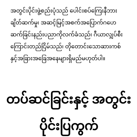
အတွင်းပိုင်းဖွဲ့စည်းပုံသည် ပေါင်းစပ်ကြေးနီဘား
ချိတ်ဆက်မှု၊ အဆင့်မြင့်အစက်အပြောက်ဂဟေ
ဆက်ခြင်းနည်းပညာကိုလက်ခံသည်၊ ဂီယာလျှပ်စီး
ကြောင်းတည်ငြိမ်သည်၊ တိုတောင်းသောဆားကစ်
နှင့်အခြားအခြေအနေများရှိမည်မဟုတ်ပါ။
တပ်ဆင်ခြင်းနှင့် အတွင်း
ပိုင်းပြကွက်