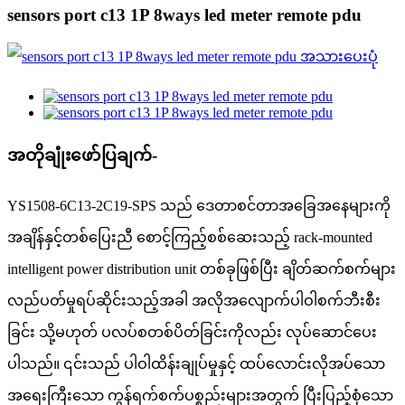
sensors port c13 1P 8ways led meter remote pdu
အတိုချုံးဖော်ပြချက်-
YS1508-6C13-2C19-SPS သည် ဒေတာစင်တာအခြေအနေများကို
အချိန်နှင့်တစ်ပြေးညီ စောင့်ကြည့်စစ်ဆေးသည့် rack-mounted
intelligent power distribution unit တစ်ခုဖြစ်ပြီး ချိတ်ဆက်စက်များ
လည်ပတ်မှုရပ်ဆိုင်းသည့်အခါ အလိုအလျောက်ပါဝါစက်ဘီးစီး
ခြင်း သို့မဟုတ် ပလပ်စတစ်ပိတ်ခြင်းကိုလည်း လုပ်ဆောင်ပေး
ပါသည်။ ၎င်းသည် ပါဝါထိန်းချုပ်မှုနှင့် ထပ်လောင်းလိုအပ်သော
အရေးကြီးသော ကွန်ရက်စက်ပစ္စည်းများအတွက် ပြီးပြည့်စုံသော