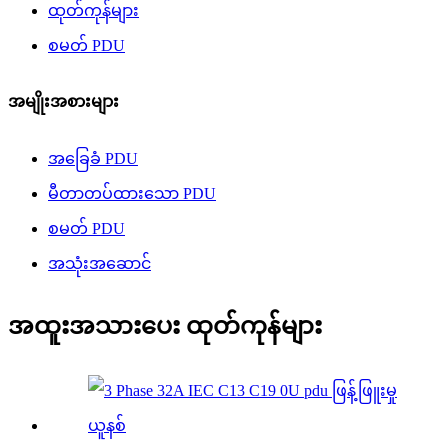
ထုတ်ကုန်များ
စမတ် PDU
အမျိုးအစားများ
အခြေခံ PDU
မီတာတပ်ထားသော PDU
စမတ် PDU
အသုံးအဆောင်
အထူးအသားပေး ထုတ်ကုန်များ