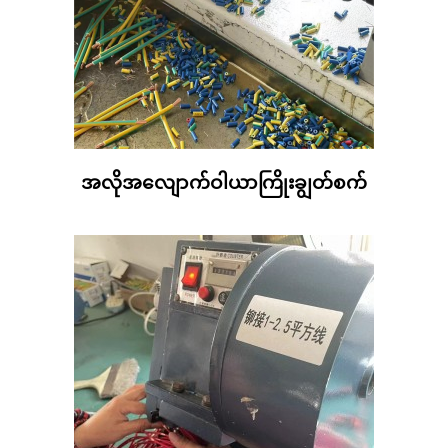
အလိုအလျောက်ဝါယာကြိုးချွတ်စက်