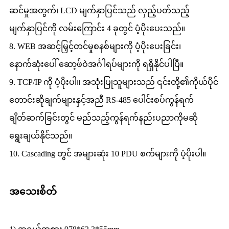
ဆင်မှုအတွက်၊ LCD မျက်နှာပြင်သည် လှည့်ပတ်သည့်
မျက်နှာပြင်ကို လမ်းကြောင်း 4 ခုတွင် ပံ့ပိုးပေးသည်။
8. WEB အဆင့်မြှင့်တင်မှုစနစ်များကို ပံ့ပိုးပေးခြင်း၊
နောက်ဆုံးပေါ် ဆော့ဖ်ဝဲအင်္ဂါရပ်များကို ရရှိနိုင်ပါပြီ။
9. TCP/IP ကို ​​ပံ့ပိုးပါ။ အသုံးပြုသူများသည် ၎င်းတို့၏ကိုယ်ပိုင်
တောင်းဆိုချက်များနှင့်အညီ RS-485 ပေါင်းစပ်ကွန်ရက်
ချိတ်ဆက်ခြင်းတွင် မည်သည့်ကွန်ရက်နည်းပညာကိုမဆို
ရွေးချယ်နိုင်သည်။
10. Cascading တွင် အများဆုံး 10 PDU စက်များကို ပံ့ပိုးပါ။
အသေးစိတ်