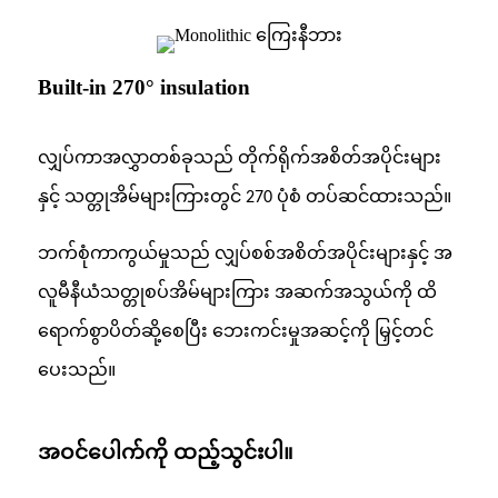
Built-in 270° insulation
လျှပ်ကာအလွှာတစ်ခုသည် တိုက်ရိုက်အစိတ်အပိုင်းများ
နှင့် သတ္တုအိမ်များကြားတွင် 270 ပုံစံ တပ်ဆင်ထားသည်။
ဘက်စုံကာကွယ်မှုသည် လျှပ်စစ်အစိတ်အပိုင်းများနှင့် အ
လူမီနီယံသတ္တုစပ်အိမ်များကြား အဆက်အသွယ်ကို ထိ
ရောက်စွာပိတ်ဆို့စေပြီး ဘေးကင်းမှုအဆင့်ကို မြှင့်တင်
ပေးသည်။
အဝင်ပေါက်ကို ထည့်သွင်းပါ။