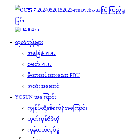
ထုတ်ကုန်များ
အခြေခံ PDU
စမတ် PDU
မီတာတပ်ထားသော PDU
အသုံးအဆောင်
YOSUN အကြောင်း
ကျွန်ုပ်တို့၏စက်ရုံအကြောင်း
ထုတ်ကုန်ဗီဒီယို
ကုန်ထုတ်လုပ်မှု