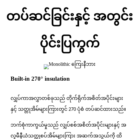
တပ်ဆင်ခြင်းနှင့် အတွင်း
ပိုင်းပြကွက်
Built-in 270° insulation
လျှပ်ကာအလွှာတစ်ခုသည် တိုက်ရိုက်အစိတ်အပိုင်းများ
နှင့် သတ္တုအိမ်များကြားတွင် 270 ပုံစံ တပ်ဆင်ထားသည်။
ဘက်စုံကာကွယ်မှုသည် လျှပ်စစ်အစိတ်အပိုင်းများနှင့် အ
လူမီနီယံသတ္တုစပ်အိမ်များကြား အဆက်အသွယ်ကို ထိ