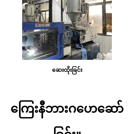
ဆေးထိုးခြင်း
ကြေးနီဘားဂဟေဆော်