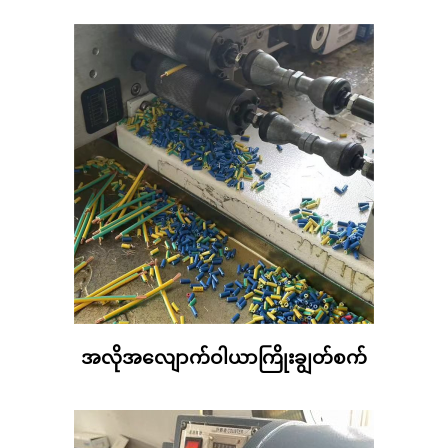
အလိုအလျောက်ဝါယာကြိုးချွတ်စက်