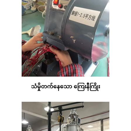
သံမှိုတက်နေသော ကြေးနီကြိုး