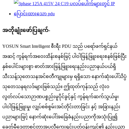
အတိုချုံးဖော်ပြချက်-
YOSUN Smart Intelligent စီးရီး PDU သည် ပရော်ဖက်ရှင်နယ်
အဆင့် ကွန်ရက်အဝေးထိန်းစနစ်ဖြင့် ပါဝါဖြန့်ဖြူးရေးစနစ်ဖြစ်ပြီး
နှစ်ပေါင်းများစွာ ဓာတ်အားဖြန့်ဖြူးရေးနည်းပညာနယ်ပယ်ရှိ
သီးသန့်သုတေသနအင်စတီကျုများမှ ရရှိသော နောက်ဆုံးပေါ်သိပ္ပံ
သုတေသနရလဒ်များဖြစ်သည်။ ဤထုတ်ကုန်သည် လုံးဝ
လွတ်လပ်သောဉာဏပစ္စည်းမူပိုင်ခွင့်နှင့် ကွန်ရက်ဆက်သွယ်မှု၊
ပါဝါဖြန့်ဖြူးမှု၊ လျှပ်စစ်စွမ်းအင်တိုင်းတာခြင်း နှင့် အခြားနည်း
ပညာများဖြင့် နောက်ဆုံးပေါ်အခြေခံနည်းပညာကိုအသုံးပြု၍
ခေတ်မီဒေတာစင်တာအပလီကေးရှင်းပတ်ဝန်းကျင်၏ နည်းပညာ