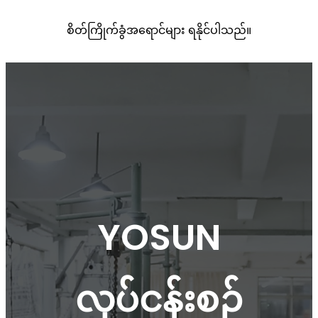
စိတ်ကြိုက်ခွံအရောင်များ ရနိုင်ပါသည်။
YOSUN
လုပ်ငန်းစဉ်