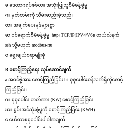
ခ ဒေတာဂရပ်ဖစ်ဃ။ အသုံးပြုသူစီမံခန့်ခွဲမှု
ဂ။ မှတ်တမ်းကို သိမ်းဆည်းခဲ့သည်။
ဃ။ အချက်ပေးမုဒ်များစွာ
ဆ ဝင်ရောက်စီမံခန့်ခွဲမှု၊ http၊ TCP/IP(IPV4/V6)၊ တယ်လ်နက်၊
ssh သို့မဟုတ် modbus-rtu
ဇ ရွေးချယ်စရာမျိုးစုံ
B စောင့်ကြည့်ရေး လုပ်ဆောင်ချက်
a အဝင်ဗို့အား စောင့်ကြည့်ခြင်း b။ စုစုပေါင်းဝန်လက်ရှိကိုစောင့်
ကြည့်ခြင်း။
ဂ။ စုစုပေါင်း ဓာတ်အား (KW) စောင့်ကြည့်ခြင်း၊
ဃ။ စွမ်းအင်သုံးစွဲမှုကို စောင့်ကြည့်ခြင်း (KWH)
င မော်တာစုစုပေါင်းပါဝါအချက်