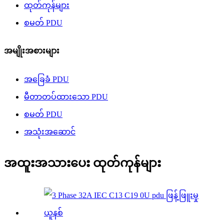
ထုတ်ကုန်များ
စမတ် PDU
အမျိုးအစားများ
အခြေခံ PDU
မီတာတပ်ထားသော PDU
စမတ် PDU
အသုံးအဆောင်
အထူးအသားပေး ထုတ်ကုန်များ