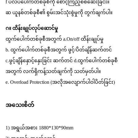
f ပလပ်ပေါက်တစ်ခုစီကို စောင့်ကြည့်စစ်ဆေးခြင်း။
ဆ ယူနစ်တစ်ခုစီ၏ စွမ်းအင်သုံးစွဲမှုကို တွက်ချက်ပါ။
ဂ။ ထိန်းချုပ်လုပ်ဆောင်မှု
ထွက်ပေါက်တစ်ခုစီအတွက် a.On/off ထိန်းချုပ်မှု
b. ထွက်ပေါက်တစ်ခုစီအတွက် ဖွင့်/ပိတ်ချိန်ဆက်တင်
c.ဖွင့်ချိန်နှောင့်နှေးခြင်း ဆက်တင် d.ထွက်ပေါက်တစ်ခုစီ
အတွက် လက်ရှိကန့်သတ်ချက်ကို သတ်မှတ်ပါ။
e. Overload Protection (အလိုအလျောက်ပါဝါပိတ်ခြင်း)
အသေးစိတ်
1) အရွယ်အစား 1880*130*90mm