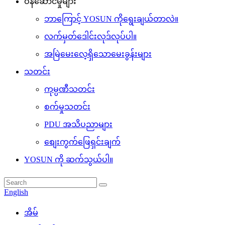
ဝန်ဆောင်မှုများ
ဘာကြောင့် YOSUN ကိုရွေးချယ်တာလဲ။
လက်မှတ်ဒေါင်းလုဒ်လုပ်ပါ။
အမြဲမေးလေ့ရှိသောမေးခွန်းများ
သတင်း
ကုမ္ပဏီသတင်း
စက်မှုသတင်း
PDU အသိပညာများ
စျေးကွက်ဖြေရှင်းချက်
YOSUN ကို ဆက်သွယ်ပါ။
English
အိမ်