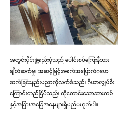
အတွင်းပိုင်းဖွဲ့စည်းပုံသည် ပေါင်းစပ်ကြေးနီဘား
ချိတ်ဆက်မှု၊ အဆင့်မြင့်အစက်အပြောက်ဂဟေ
ဆက်ခြင်းနည်းပညာကိုလက်ခံသည်၊ ဂီယာလျှပ်စီး
ကြောင်းတည်ငြိမ်သည်၊ တိုတောင်းသောဆားကစ်
နှင့်အခြားအခြေအနေများရှိမည်မဟုတ်ပါ။