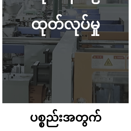
ထုတ်လုပ်မှု
ပစ္စည်းအတွက်