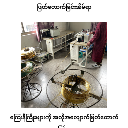
ဖြတ်တောက်ခြင်းအိမ်ရာ
ကြေးနီကြိုးများကို အလိုအလျောက်ဖြတ်တောက်