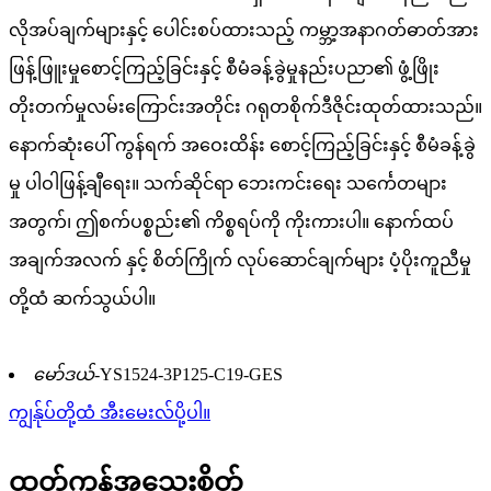
လိုအပ်ချက်များနှင့် ပေါင်းစပ်ထားသည့် ကမ္ဘာ့အနာဂတ်ဓာတ်အား
ဖြန့်ဖြူးမှုစောင့်ကြည့်ခြင်းနှင့် စီမံခန့်ခွဲမှုနည်းပညာ၏ ဖွံ့ဖြိုး
တိုးတက်မှုလမ်းကြောင်းအတိုင်း ဂရုတစိုက်ဒီဇိုင်းထုတ်ထားသည်။
နောက်ဆုံးပေါ် ကွန်ရက် အဝေးထိန်း စောင့်ကြည့်ခြင်းနှင့် စီမံခန့်ခွဲ
မှု ပါဝါဖြန့်ချီရေး။ သက်ဆိုင်ရာ ဘေးကင်းရေး သင်္ကေတများ
အတွက်၊ ဤစက်ပစ္စည်း၏ ကိစ္စရပ်ကို ကိုးကားပါ။ နောက်ထပ်
အချက်အလက် နှင့် စိတ်ကြိုက် လုပ်ဆောင်ချက်များ ပံ့ပိုးကူညီမှု
တို့ထံ ဆက်သွယ်ပါ။
မော်ဒယ်-
YS1524-3P125-C19-GES
ကျွန်ုပ်တို့ထံ အီးမေးလ်ပို့ပါ။
ထုတ်ကုန်အသေးစိတ်