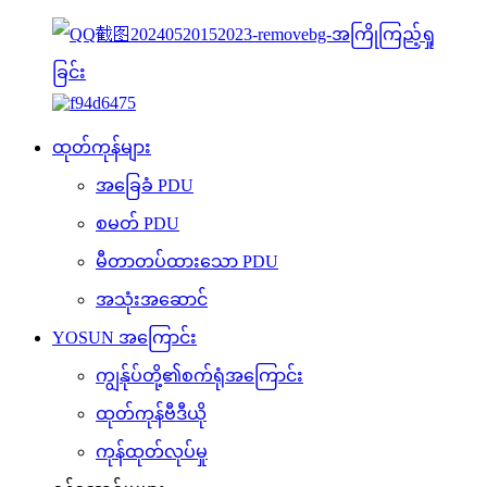
ထုတ်ကုန်များ
အခြေခံ PDU
စမတ် PDU
မီတာတပ်ထားသော PDU
အသုံးအဆောင်
YOSUN အကြောင်း
ကျွန်ုပ်တို့၏စက်ရုံအကြောင်း
ထုတ်ကုန်ဗီဒီယို
ကုန်ထုတ်လုပ်မှု