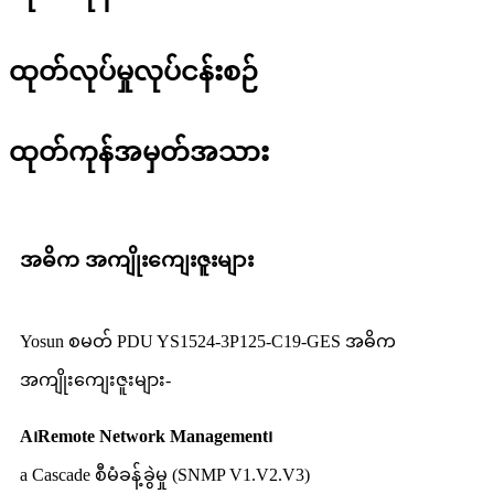
ထုတ်လုပ်မှုလုပ်ငန်းစဉ်
ထုတ်ကုန်အမှတ်အသား
အဓိက အကျိုးကျေးဇူးများ
Yosun စမတ် PDU YS1524-3P125-C19-GES အဓိက
အကျိုးကျေးဇူးများ-
A၊Remote Network Management၊
a Cascade စီမံခန့်ခွဲမှု (SNMP V1.V2.V3)