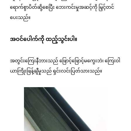
ရောက်စွာပိတ်ဆို့စေပြီး ဘေးကင်းမှုအဆင့်ကို မြှင့်တင်
ပေးသည်။
အဝင်ပေါက်ကို ထည့်သွင်းပါ။
အတွင်းကြေးနီဘားသည် ဖြောင့်ဖြောင့်မကွေးဘဲ၊ ကြေးဝါ
ယာကြိုးဖြန့်ချီမှုသည် ရှင်းလင်းပြတ်သားသည်။