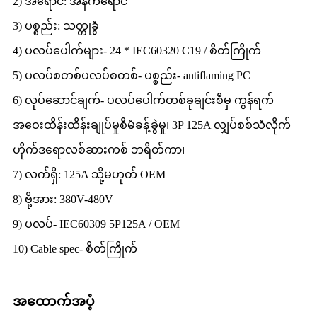
2) အရောင်: အနက်ရောင်
3) ပစ္စည်း: သတ္တုခွံ
4) ပလပ်ပေါက်များ- 24 * IEC60320 C19 / စိတ်ကြိုက်
5) ပလပ်စတစ်ပလပ်စတစ်- ပစ္စည်း- antiflaming PC
6) လုပ်ဆောင်ချက်- ပလပ်ပေါက်တစ်ခုချင်းစီမှ ကွန်ရက်
အဝေးထိန်းထိန်းချုပ်မှုစီမံခန့်ခွဲမှု၊ 3P 125A လျှပ်စစ်သံလိုက်
ဟိုက်ဒရောလစ်ဆားကစ် ဘရိတ်ကာ၊
7) လက်ရှိ: 125A သို့မဟုတ် OEM
8) ဗို့အား: 380V-480V
9) ပလပ်- IEC60309 5P125A / OEM
10) Cable spec- စိတ်ကြိုက်
အထောက်အပံ့