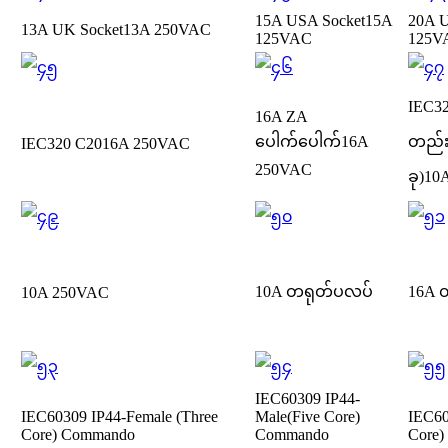
15A USA Socket
15A
20A U
13A UK Socket
13A 250VAC
125VAC
125V
IEC32
16A ZA
ပေါက်ပေါက်
16A
တည်း
IEC320 C20
16A 250VAC
250VAC
ခု)
10
10A တရုတ်ပလပ်
16A 
10A 250VAC
IEC60309 IP44-
IEC60309 IP44-Female (Three
Male(Five Core)
IEC60
Core) Commando
Commando
Core