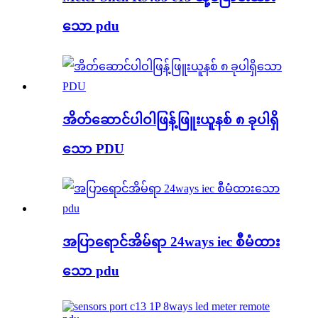
သော pdu
အိတ်ဆောင်ပါဝါဖြန့်ဖြူးယူနစ် ၈ ခုပါရှိ
သော PDU
အပြာရောင်အိမ်ရာ 24ways iec စီမံထား
သော pdu