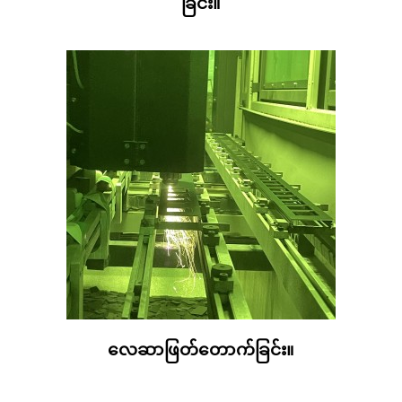
ခြင်း။
လေဆာဖြတ်တောက်ခြင်း။