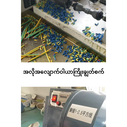
အလိုအလျောက်ဝါယာကြိုးချွတ်စက်