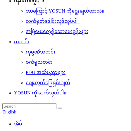
ဝန်ဆောင်မှုများ
ဘာကြောင့် YOSUN ကိုရွေးချယ်တာလဲ။
လက်မှတ်ဒေါင်းလုဒ်လုပ်ပါ။
အမြဲမေးလေ့ရှိသောမေးခွန်းများ
သတင်း
ကုမ္ပဏီသတင်း
စက်မှုသတင်း
PDU အသိပညာများ
စျေးကွက်ဖြေရှင်းချက်
YOSUN ကို ဆက်သွယ်ပါ။
English
အိမ်