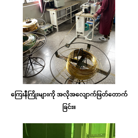
ကြေးနီကြိုးများကို အလိုအလျောက်ဖြတ်တောက်
ခြင်း။