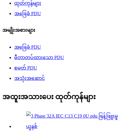
ထုတ်ကုန်များ
အခြေခံ PDU
အမျိုးအစားများ
အခြေခံ PDU
မီတာတပ်ထားသော PDU
စမတ် PDU
အသုံးအဆောင်
အထူးအသားပေး ထုတ်ကုန်များ