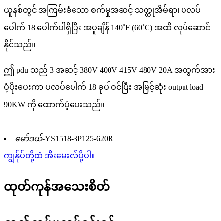
ယူနစ်တွင် အကြမ်းခံသော စက်မှုအဆင့် သတ္တုအိမ်ရာ၊ ပလပ်
ပေါက် 18 ပေါက်ပါရှိပြီး အပူချိန် 140˚F (60˚C) အထိ လုပ်ဆောင်
နိုင်သည်။
ဤ pdu သည် 3 အဆင့် 380V 400V 415V 480V 20A အထွက်အား
ပံ့ပိုးပေးကာ ပလပ်ပေါက် 18 ခုပါဝင်ပြီး အမြင့်ဆုံး output load
90KW ကို ထောက်ပံ့ပေးသည်။
မော်ဒယ်-
YS1518-3P125-620R
ကျွန်ုပ်တို့ထံ အီးမေးလ်ပို့ပါ။
ထုတ်ကုန်အသေးစိတ်