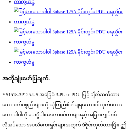
အတိုချုံးဖော်ပြချက်-
YS1518-3P125-US အခြေခံ 3-Phase PDU ဖြင့် ချိတ်ဆက်ထား
သော စက်ပစ္စည်းများသို့ ယုံကြည်စိတ်ချရသော စစ်ထုတ်မထား
သော ပါဝါကို ပေးပို့ပါ။ ဒေတာစင်တာများနှင့် အခြားလျှပ်စစ်
လိုအပ်သော အပလီကေးရှင်းများအတွက် ဒီဇိုင်းထုတ်ထားပြီး၊ ဤ