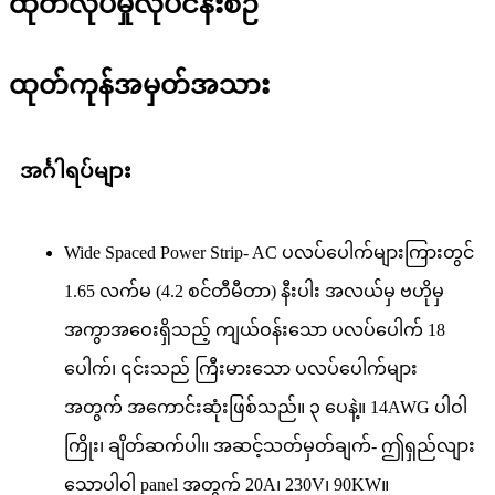
ထုတ်လုပ်မှုလုပ်ငန်းစဉ်
ထုတ်ကုန်အမှတ်အသား
အင်္ဂါရပ်များ
Wide Spaced Power Strip- AC ပလပ်ပေါက်များကြားတွင်
1.65 လက်မ (4.2 စင်တီမီတာ) နီးပါး အလယ်မှ ဗဟိုမှ
အကွာအဝေးရှိသည့် ကျယ်ဝန်းသော ပလပ်ပေါက် 18
ပေါက်၊ ၎င်းသည် ကြီးမားသော ပလပ်ပေါက်များ
အတွက် အကောင်းဆုံးဖြစ်သည်။ ၃ ပေနဲ့။ 14AWG ပါဝါ
ကြိုး၊ ချိတ်ဆက်ပါ။ အဆင့်သတ်မှတ်ချက်- ဤရှည်လျား
သောပါဝါ panel အတွက် 20A၊ 230V၊ 90KW။