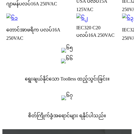
USA ပလပ်
15A
IEC3
ဂျာမန်ပလပ်
16A 250VAC
125VAC
250V
IEC320 C20
တောင်အာဖရိက ပလပ်
16A
IEC3
ပလပ်
16A 250VAC
250VAC
250V
ရွေးချယ်နိုင်သော Toolless ထည့်သွင်းခြင်း။
စိတ်ကြိုက်ခွံအရောင်များ ရနိုင်ပါသည်။