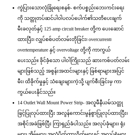
ကွဲပြားသောလုံခြုံရေးစနစ်- စက်ပစ္စည်းဘေးကင်းရေး
ကို သတ္တုတပ်ဆင်ပါဝါပလပ်ပေါက်၏သတိပေးချက်
မီးခလုတ်နှင့် 125 amp circuit breaker တို့က ပေးဆောင်
ထားပြီး၊ လျှပ်စစ်ပတ်လမ်းတိုခြင်း၊ overcurrent၊
overtemperature နှင့် overvoltage တို့ကို ကာကွယ်
ပေးသည်။ ခိုင်ခံ့သော ပါဝါကြိုးသည် ဆားကစ်ပတ်လမ်း
များဖြစ်သည့် အစွန်းအထင်းများနှင့် ခြစ်ရာများအပြင်
မီး၊ ထိခိုက်မှုနှင့် သံချေးများကဲ့သို့ ပျက်စီးခြင်းမှ ကာ
ကွယ်ပေးနိုင်သည်။
14 Outlet Wall Mount Power Strip- အလူမီနီယမ်သတ္တု
ဖြင့်ပြုလုပ်ထားပြီး အလွန်ကောင်းမွန်စွာပြုလုပ်ထားပြီး၊
အစိုင်အခဲဖြစ်ပြီး ကြာရှည်ခံပါသည်။ အလုပ်ခုံများ၊ ရုံး
များ၊ အိမ်များ၊ အလုံပိတ်ကားဂိတ်များနှင့် အလုပ်ရုံများ