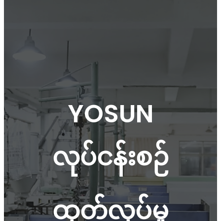
YOSUN
လုပ်ငန်းစဉ်
ထုတ်လုပ်မှု