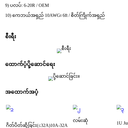
9) ပလပ်: 6-20R / OEM
10) ကေဘယ်အရှည် 10AWG၊ 6ft / စိတ်ကြိုက်အရှည်
စီးရီး
ထောက်ပံ့ပို့ဆောင်ရေး
အထောက်အပံ့
လမ်းဆုံ
1U Ju
ဂိတ်ပိတ်ဆို့ခြင်း(≤32A)
10A-32A