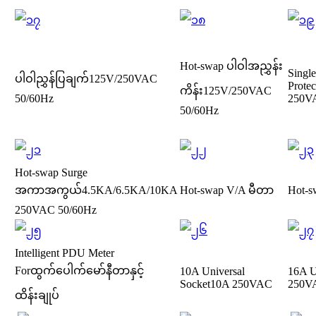
Hot-swap ပါဝါအညွှန်း
Singl
ပါဝါညွှန်ပြချက်
125V/250VAC
Protec
ကိန်း
125V/250VAC
50/60Hz
250V
50/60Hz
Hot-swap Surge
အကာအကွယ်
4.5KA/6.5KA/10KA
Hot-swap V/A မီတာ
Hot-
250VAC 50/60Hz
Intelligent PDU Meter
For
ထွက်ပေါက်မော်နီတာနှင့်
10A Universal
16A U
Socket
10A 250VAC
250V
ထိန်းချုပ်