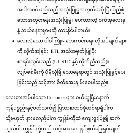
အပါအဝင် မည်သည့်အသုံးပြုမှုအတွက်မဆို ပြီးပြည့်စုံ
သောအတွင်းခန်းအသုံးပြုမှု။ ပေးထားတဲ့ ဝက်အူလေးခု
နဲ့ ဘယ်နေရာမှာမဆို ထားနိုင်ပါတယ်။
လေးလံသော ပါဝါကြိုး- ဘေးကင်းရေး လိုအပ်ချက်များ
ကို လိုက်နာခြင်း၊ ETL အသိအမှတ်ပြုပြီး
စာရင်းသွင်းသည် (UL STD နှင့် ကိုက်ညီသည်)။
လျှပ်စစ်မီးကို ပိုမိုလုံခြုံသောနေရာတွင် အသုံးပြုခွင့်ပေး
ခြင်းသည် သင့်အား စိတ်အေးချမ်းစေပါသည်။
လေးစားအပ်ပါသော Customer များ ဝယ်ယူပြီးနောက်
ကုန်ပစ္စည်းနှင့်ပတ်သက်၍ ပြဿနာတစ်စုံတစ်ရာရှိပါက
သို့မဟုတ် နားမလည်ပါက ကျွန်ုပ်တို့ထံ ကျေးဇူးပြု၍ ဆက်
သွယ်ပါ၊ ကျွန်ုပ်တို့သည် သင့်အား ကျေနပ်ဖွယ်ဖြေရှင်းချက်