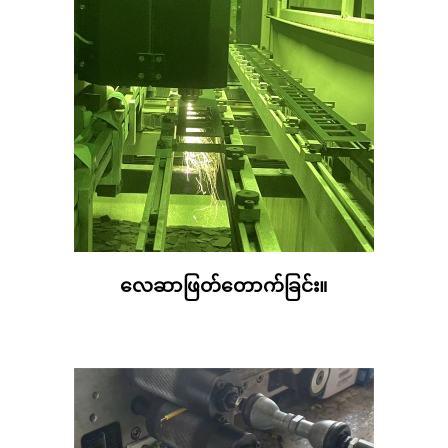
လေဆာဖြတ်တောက်ခြင်း။