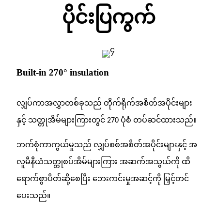
ပိုင်းပြကွက်
Built-in 270° insulation
လျှပ်ကာအလွှာတစ်ခုသည် တိုက်ရိုက်အစိတ်အပိုင်းများ
နှင့် သတ္တုအိမ်များကြားတွင် 270 ပုံစံ တပ်ဆင်ထားသည်။
ဘက်စုံကာကွယ်မှုသည် လျှပ်စစ်အစိတ်အပိုင်းများနှင့် အ
လူမီနီယံသတ္တုစပ်အိမ်များကြား အဆက်အသွယ်ကို ထိ
ရောက်စွာပိတ်ဆို့စေပြီး ဘေးကင်းမှုအဆင့်ကို မြှင့်တင်
ပေးသည်။