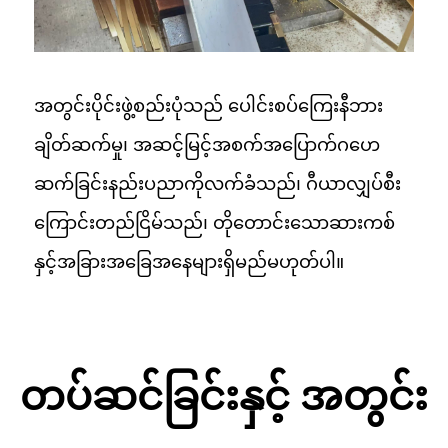
အတွင်းပိုင်းဖွဲ့စည်းပုံသည် ပေါင်းစပ်ကြေးနီဘား
ချိတ်ဆက်မှု၊ အဆင့်မြင့်အစက်အပြောက်ဂဟေ
ဆက်ခြင်းနည်းပညာကိုလက်ခံသည်၊ ဂီယာလျှပ်စီး
ကြောင်းတည်ငြိမ်သည်၊ တိုတောင်းသောဆားကစ်
နှင့်အခြားအခြေအနေများရှိမည်မဟုတ်ပါ။
တပ်ဆင်ခြင်းနှင့် အတွင်း