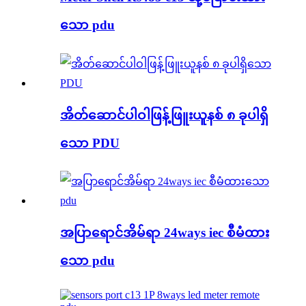
သော pdu
အိတ်ဆောင်ပါဝါဖြန့်ဖြူးယူနစ် ၈ ခုပါရှိ
သော PDU
အပြာရောင်အိမ်ရာ 24ways iec စီမံထား
သော pdu