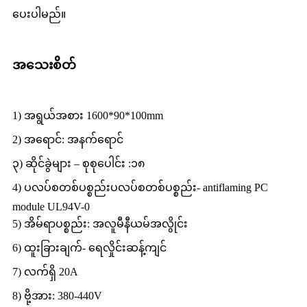
ပေးပါမည်။
အသေးစိတ်
1) အရွယ်အစား 1600*90*100mm
2) အရောင်: အနက်ရောင်
၃) ဆိုင်ခွဲများ – စုစုပေါင်း :၁၈
4) ပလပ်စတစ်ပစ္စည်းပလပ်စတစ်ပစ္စည်း- antiflaming PC
module UL94V-0
5) အိမ်ရာပစ္စည်း: အလူမီနီယမ်အလွိုင်း
6) ထူးခြားချက်- ရေလှိုင်းဆန့်ကျင်
7) လက်ရှိ 20A
8) ဗို့အား: 380-440V