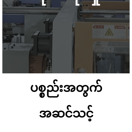
ပစ္စည်းအတွက်
အဆင်သင့်