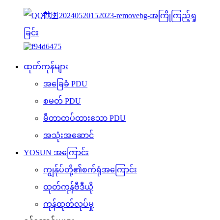
ထုတ်ကုန်များ
အခြေခံ PDU
စမတ် PDU
မီတာတပ်ထားသော PDU
အသုံးအဆောင်
YOSUN အကြောင်း
ကျွန်ုပ်တို့၏စက်ရုံအကြောင်း
ထုတ်ကုန်ဗီဒီယို
ကုန်ထုတ်လုပ်မှု