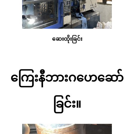
ဆေးထိုးခြင်း
ကြေးနီဘားဂဟေဆော်
ခြင်း။