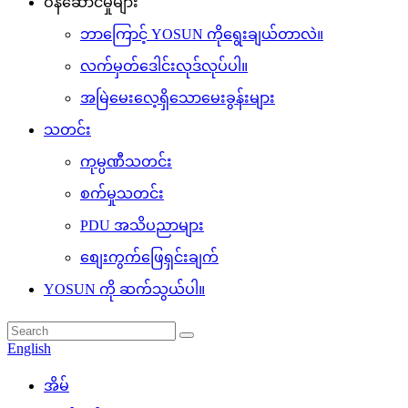
ဝန်ဆောင်မှုများ
ဘာကြောင့် YOSUN ကိုရွေးချယ်တာလဲ။
လက်မှတ်ဒေါင်းလုဒ်လုပ်ပါ။
အမြဲမေးလေ့ရှိသောမေးခွန်းများ
သတင်း
ကုမ္ပဏီသတင်း
စက်မှုသတင်း
PDU အသိပညာများ
စျေးကွက်ဖြေရှင်းချက်
YOSUN ကို ဆက်သွယ်ပါ။
English
အိမ်