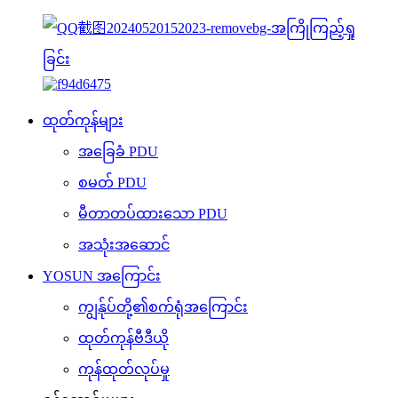
ထုတ်ကုန်များ
အခြေခံ PDU
စမတ် PDU
မီတာတပ်ထားသော PDU
အသုံးအဆောင်
YOSUN အကြောင်း
ကျွန်ုပ်တို့၏စက်ရုံအကြောင်း
ထုတ်ကုန်ဗီဒီယို
ကုန်ထုတ်လုပ်မှု