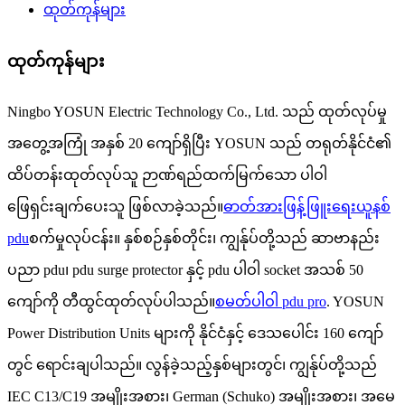
ထုတ်ကုန်များ
ထုတ်ကုန်များ
Ningbo YOSUN Electric Technology Co., Ltd. သည် ထုတ်လုပ်မှု
အတွေ့အကြုံ အနှစ် 20 ကျော်ရှိပြီး YOSUN သည် တရုတ်နိုင်ငံ၏
ထိပ်တန်းထုတ်လုပ်သူ ဉာဏ်ရည်ထက်မြက်သော ပါဝါ
ဖြေရှင်းချက်ပေးသူ ဖြစ်လာခဲ့သည်။
ဓာတ်အားဖြန့်ဖြူးရေးယူနစ်
pdu
စက်မှုလုပ်ငန်း။ နှစ်စဉ်နှစ်တိုင်း၊ ကျွန်ုပ်တို့သည် ဆာဗာနည်း
ပညာ pdu၊ pdu surge protector နှင့် pdu ပါဝါ socket အသစ် 50
ကျော်ကို တီထွင်ထုတ်လုပ်ပါသည်။
စမတ်ပါဝါ pdu pro
. YOSUN
Power Distribution Units များကို နိုင်ငံနှင့် ဒေသပေါင်း 160 ကျော်
တွင် ရောင်းချပါသည်။ လွန်ခဲ့သည့်နှစ်များတွင်၊ ကျွန်ုပ်တို့သည်
IEC C13/C19 အမျိုးအစား၊ German (Schuko) အမျိုးအစား၊ အမေ