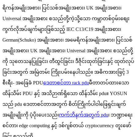
ရိကန်အမျိုးအစား၊ ပြင်သစ်အမျိုးအစား၊ UK အမျိုးအစား၊
Universal အမျိုးအစား စသည်တို့ကဲ့သို့သော ကမ္ဘာတစ်ဝှမ်းစျေး
ကွက်လိုအပ်ချက်များဖြစ်သည့် IEC C13/C19 အမျိုးအစား၊
German(Schuko) အမျိုးအစား၊ အမေရိကန်အမျိုးအစား၊ ပြင်သစ်
အမျိုးအစား၊ UK အမျိုးအစား၊ Universal အမျိုးအစား စသည်တို့
ကို သုတေသနပြုခြင်း၊ တီထွင်ခြင်း၊ ဒီဇိုင်းထုတ်ခြင်းနှင့် ထုတ်လုပ်
ခြင်းအတွက် အမြဲတမ်း ကြိုးပမ်းနေပါသည်။ အဓိကအားဖြင့် 3
စီးရီး- အခြေခံ PDU
ဒေတာစင်တာ rack pdu
မီတာတပ်ထားသော
ထိန်သိမ်း PDU နှင့် အသိဉာဏ်ရှိသော ထိန်သိမ်း pdu။ YOSUN
သည် pdu ဒေတာစင်တာအတွက် စိတ်ကြိုက်ပါဝါဖြေရှင်းချက်
အမျိုးမျိုးကို ပံ့ပိုးပေးသည်၊
ကက်ဘိနက်အတွက် pdu
၊ ဘဏ္ဍာရေး
စင်တာ၊ edge computing နှင့် ဒစ်ဂျစ်တယ် cryptocurrency တူးဖော်
ခြင်း စသည်တို့