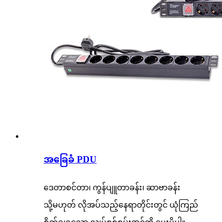
အခြေခံ PDU
ဒေတာစင်တာ၊ ကွန်ပျူတာခန်း၊ ဆာဗာခန်း
သို့မဟုတ် လိုအပ်သည့်နေရာတိုင်းတွင် ယုံကြည်