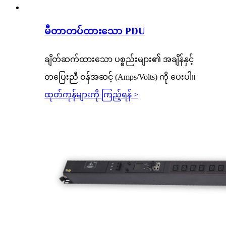
မီတာတပ်ထားသော PDU
ချိတ်ဆက်ထားသော ပစ္စည်းများ၏ အချိန်နှင့်
တပြေးညီ ဝန်အဆင့် (Amps/Volts) ကို ပေးပါ။
ထုတ်ကုန်များကို ကြည့်ရန် >