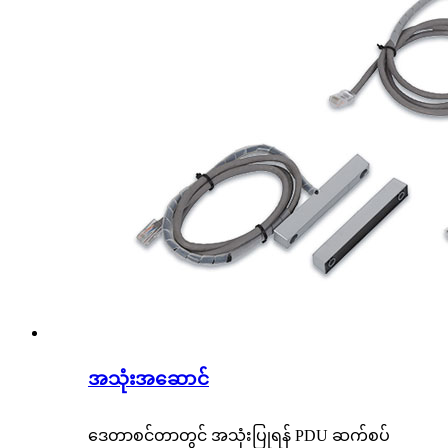
အသုံးအဆောင်
ဒေတာစင်တာတွင် အသုံးပြုရန် PDU ဆက်စပ်