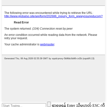
ရှာဖွေရန် Enter သို့မဟုတ် ESC ကို