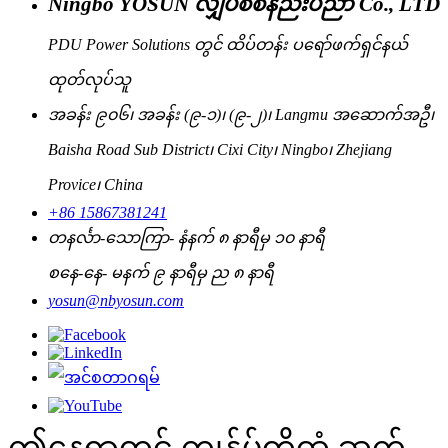
Ningbo YOSUN လျှပ်စစ်နည်းပညာ Co., LTD
PDU Power Solutions တွင် ထိပ်တန်း ပရော်ဖက်ရှင်နယ်
ထုတ်လုပ်သူ
အခန်း ၉၀၆၊ အခန်း (၉-၁)၊ (၉-၂)၊ Langmu အဆောက်အဦ၊
Baisha Road Sub District၊ Cixi City၊ Ningbo၊ Zhejiang
Provice၊ China
+86 15867381241
တနင်္လာ-သောကြာ- နံနက် ၈ နာရီမှ ၁၀ နာရီ
စနေ-နေ- မနက် ၉ နာရီမှ ည ၈ နာရီ
yosun@nbyosun.com
ဤနေရာတွင် ကျွန်ုပ်တို့ထံ ဆက်