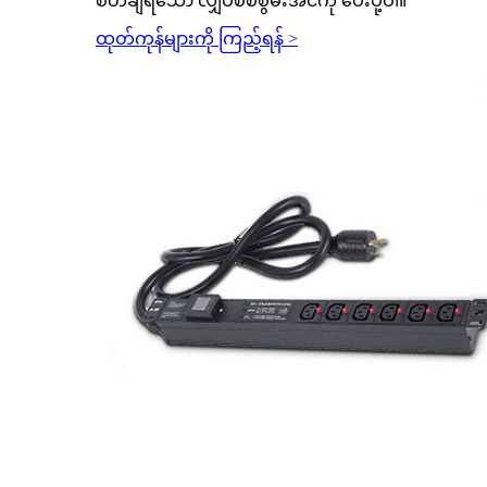
စိတ်ချရသော လျှပ်စစ်စွမ်းအင်ကို ပေးပို့ပါ။
ထုတ်ကုန်များကို ကြည့်ရန် >