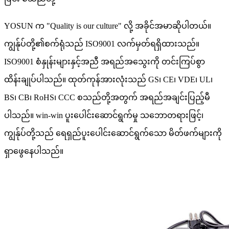
YOSUN က "Quality is our culture" လို့ အခိုင်အမာဆိုပါတယ်။
ကျွန်ုပ်တို့၏စက်ရုံသည် ISO9001 လက်မှတ်ရရှိထားသည်။
ISO9001 စံနှုန်းများနှင့်အညီ အရည်အသွေးကို တင်းကြပ်စွာ
ထိန်းချုပ်ပါသည်။ ထုတ်ကုန်အားလုံးသည် GS၊ CE၊ VDE၊ UL၊
BS၊ CB၊ RoHS၊ CCC စသည်တို့အတွက် အရည်အချင်းပြည့်မီ
ပါသည်။ win-win ပူးပေါင်းဆောင်ရွက်မှု သဘောတရားဖြင့်၊
ကျွန်ုပ်တို့သည် ရေရှည်ပူးပေါင်းဆောင်ရွက်သော မိတ်ဖက်များကို
ရှာဖွေနေပါသည်။