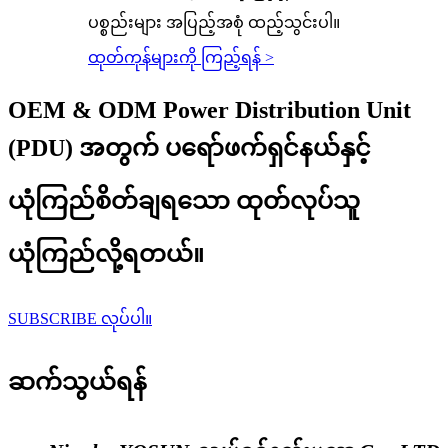
ပစ္စည်းများ အပြည့်အစုံ ထည့်သွင်းပါ။
ထုတ်ကုန်များကို ကြည့်ရန် >
OEM & ODM Power Distribution Unit
(PDU) အတွက် ပရော်ဖက်ရှင်နယ်နှင့်
ယုံကြည်စိတ်ချရသော ထုတ်လုပ်သူ
ယုံကြည်လို့ရတယ်။
SUBSCRIBE လုပ်ပါ။
ဆက်သွယ်ရန်