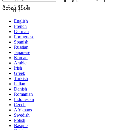
ပိတ်ရန် နှိပ်ပါ။
English
French
German
Portuguese
Spanish
Russian
Japanese
Korean
Arabic
Irish
Greek
Turkish
Italian
Danish
Romanian
Indonesian
Czech
Afrikaans
Swedish
Polish
Basque