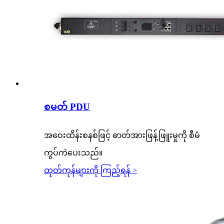
စမတ် PDU
အဝေးထိန်းစနစ်ဖြင့် ဓာတ်အားဖြန့်ဖြူးမှုကို စီမံ
ကွပ်ကဲပေးသည်။
ထုတ်ကုန်များကို ကြည့်ရန် >