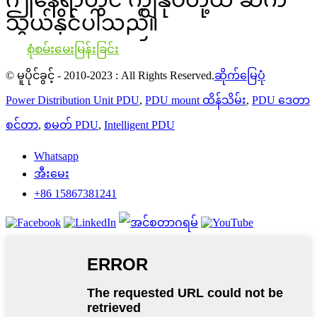
သွယ်နိုင်ပါသည်။
စုံစမ်းမေးမြန်းခြင်း
© မူပိုင်ခွင့် - 2010-2023 : All Rights Reserved.
ဆိုက်မြေပုံ
Power Distribution Unit PDU
,
PDU mount ထိန်သိမ်း
,
PDU ဒေတာ
စင်တာ
,
စမတ် PDU
,
Intelligent PDU
Whatsapp
အီးမေး
+86 15867381241